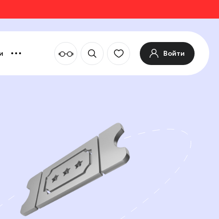
Войти
и