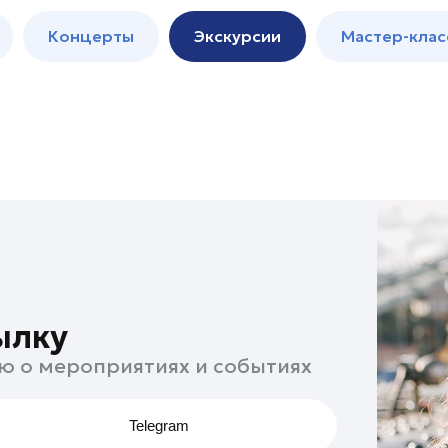
м
Мастер-
Концерты
Экскурсии
Мастер-клас
классы
Спектакли
ылку
ю о мероприятиях и событиях
Telegram