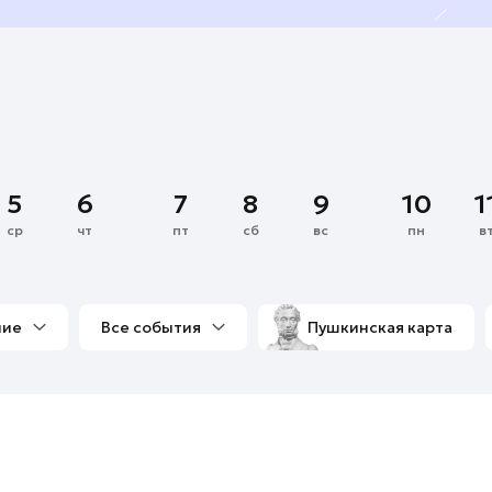
5
6
7
8
9
10
1
ср
чт
пт
сб
вс
пн
в
ние
Все события
Пушкинская карта
со мной
Выставки
Фестивали
Концерты
м
Экскурсии