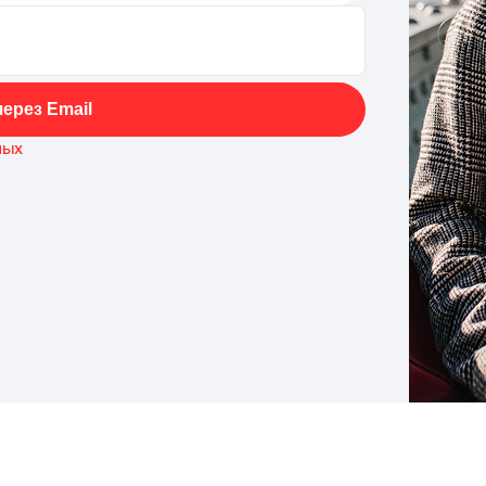
ерез Email
ных