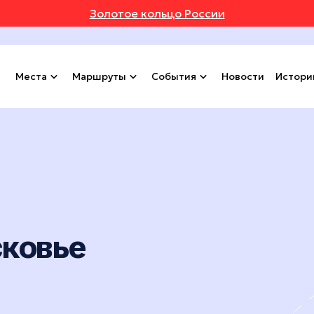
Золотое кольцо России
Места
Маршруты
События
Новости
Истори
сковье