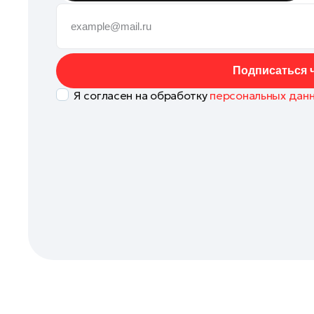
Кашира
Клин
Коломна
Подписаться ч
Королев
Я согласен на обработку
персональных дан
Котельники
Красноармейск
Красногорск
Ленинский округ
Лобня
Лосино-Петровский
Луховицы
Лыткарино
Люберцы
Можайск
Мытищи