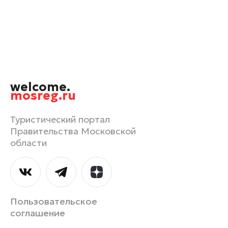
Наро-Фоминск
Орехово-Зуево
Павловский Посад
Подольск
Пушкино
welcome.
Раменское
mosreg.ru
Реутов
Рошаль
Туристический портал
Правительства Московской
Руза
области
Сергиев Посад
Серпухов
Солнечногорск
Ступино
Пользовательское
Талдом
соглашение
Фрязино