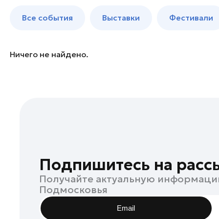
Балашиха
до 250 к
Все события
Выставки
Фестивали
Богородский округ
Богородский округ
Бронницы
Ничего не найдено.
Волоколамск
Воскресенск
Дзержинский
Дмитров
Долгопрудный
Домодедово
Дубна
Подпишитесь на расс
Жуковский
Получайте актуальную информаци
Зарайск
Подмосковья
Ивантеевка
Email
Истра