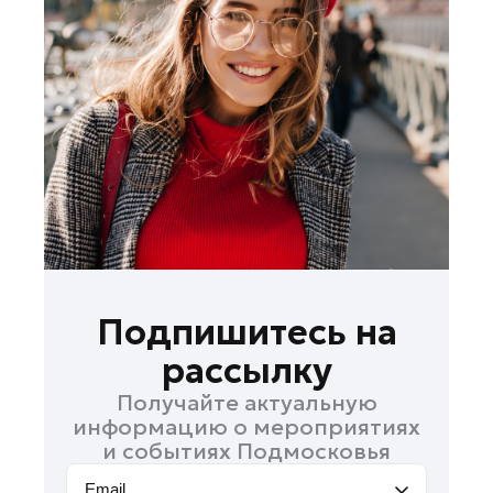
Ленинский округ
Лобня
Лосино-Петровский
Луховицы
Лыткарино
Люберцы
Можайск
Мытищи
Наро-Фоминск
Орехово-Зуево
Подпишитесь на
Павловский Посад
рассылку
Подольск
Получайте актуальную
Пушкино
информацию о мероприятиях
Раменское
и событиях Подмосковья
Реутов
Email