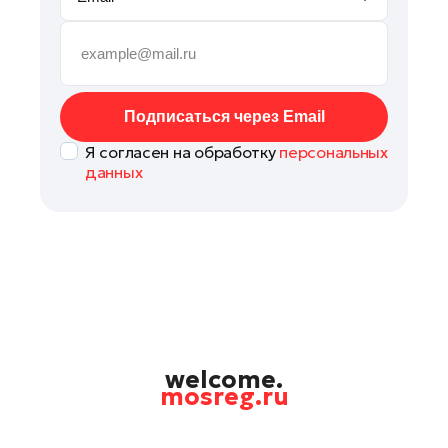
Рошаль
Руза
Сергиев Посад
Серпухов
Подписаться через Email
Солнечногорск
Я согласен на обработку
персональных
Ступино
данных
Талдом
Фрязино
Химки
Черноголовка
Чехов
Шатура
Шаховская
welcome.
mosreg.ru
Электрогорск
Электросталь