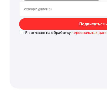
Клин
Коломна
Королев
Подписаться ч
Котельники
Я согласен на обработку
персональных дан
Красноармейск
Красногорск
Ленинский округ
Лобня
Лосино-Петровский
Луховицы
Лыткарино
Люберцы
Можайск
Мытищи
Наро-Фоминск