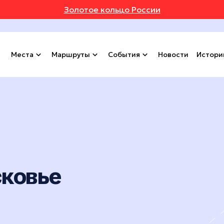
Золотое кольцо России
Места
Маршруты
События
Новости
Истори
сковье