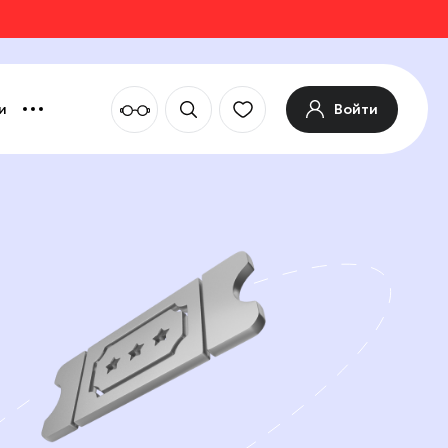
Войти
и