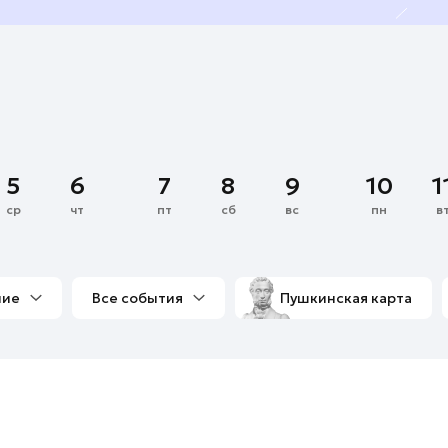
5
6
7
8
9
10
1
ср
чт
пт
сб
вс
пн
в
ние
Все события
Пушкинская карта
со мной
Выставки
Фестивали
Концерты
м
Экскурсии