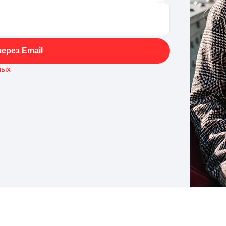
ерез Email
ных