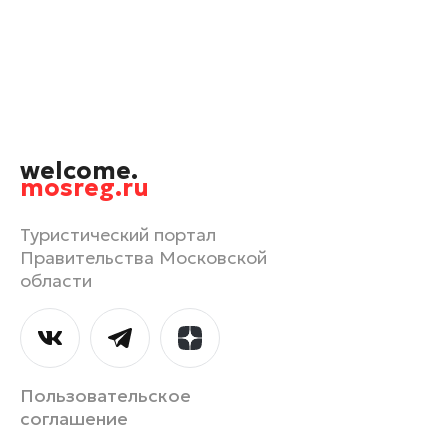
Орехово-Зуево
Павловский Посад
Подольск
Пушкино
Раменское
welcome.
Реутов
mosreg.ru
Рошаль
Руза
Туристический портал
Правительства Московской
Сергиев Посад
области
Серпухов
Солнечногорск
Ступино
Талдом
Пользовательское
Фрязино
соглашение
Химки