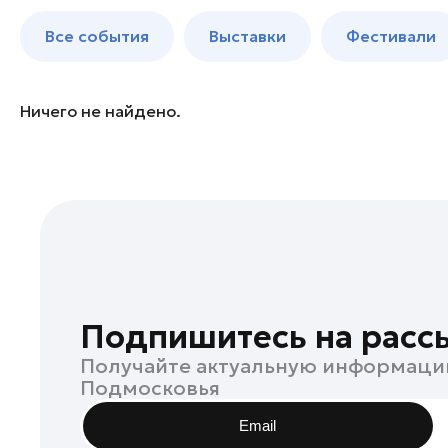
Богородский округ
до 250 к
Все события
Выставки
Фестивали
Бронницы
Волоколамск
Воскресенск
Ничего не найдено.
Дзержинский
Дмитров
Долгопрудный
Домодедово
Дубна
Егорьевск
Жуковский
Подпишитесь на расс
Зарайск
Получайте актуальную информаци
Ивантеевка
Подмосковья
Истра
Email
Кашира