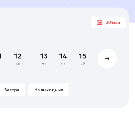
30 мая
Ма
1
12
13
14
15
16
17
4
5
6
7
т
ср
чт
пт
сб
вс
пн
11
12
13
14
18
19
20
21
Завтра
На выходных
25
26
27
28