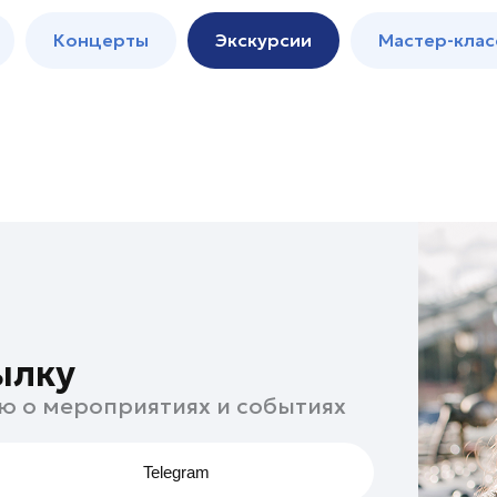
м
Мастер-
Концерты
Экскурсии
Мастер-клас
классы
Спектакли
ылку
ю о мероприятиях и событиях
Telegram