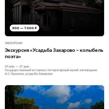
Лобня
Лосино-Петровский
Луховицы
Лыткарино
900 — 1 000 ₽
Люберцы
Можайск
ЭКСКУРСИИ
Мытищи
Экскурсия «Усадьба Захарово – колыбель
Наро-Фоминск
поэта»
Орехово-Зуево
01 апр. — 27 дек.
Павловский Посад
Государственный историко-литературный музей-заповедник
А.С. Пушкина, усадьба Захарово
Подольск
Пушкино
Раменское
Реутов
Рошаль