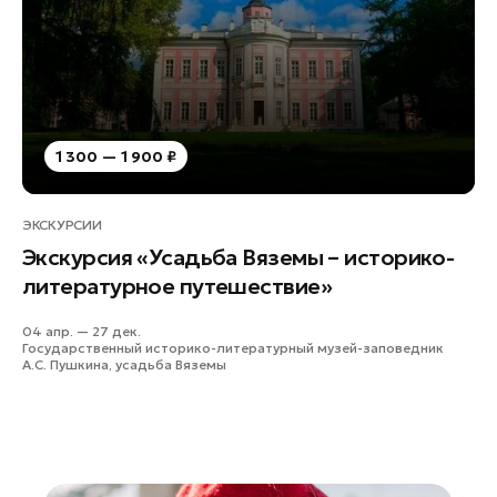
Руза
Сергиев Посад
Серпухов
Солнечногорск
Ступино
1 300 — 1 900 ₽
Талдом
Фрязино
ЭКСКУРСИИ
Химки
Экскурсия «Усадьба Вяземы – историко-
Черноголовка
литературное путешествие»
Чехов
04 апр. — 27 дек.
Шатура
Государственный историко-литературный музей-заповедник
А.С. Пушкина, усадьба Вяземы
Шаховская
Щелково
Электрогорск
Электросталь