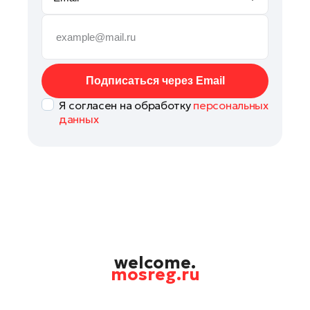
Руза
Сергиев Посад
Серпухов
Солнечногорск
Подписаться через Email
Ступино
Я согласен на обработку
персональных
Талдом
данных
Фрязино
Химки
Черноголовка
Чехов
Шатура
Шаховская
Щелково
welcome.
mosreg.ru
Электрогорск
Электросталь