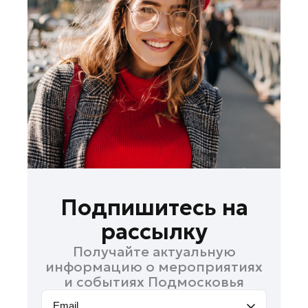
Лосино-Петровский
Луховицы
Лыткарино
Люберцы
Можайск
Мытищи
Наро-Фоминск
Одинцово
Орехово-Зуево
Павловский Посад
Подпишитесь на
Подольск
рассылку
Пушкино
Получайте актуальную
Раменское
информацию о мероприятиях
Реутов
и событиях Подмосковья
Рошаль
Email