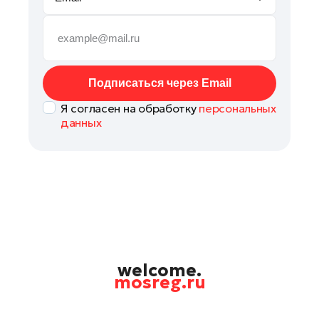
Рошаль
Руза
Сергиев Посад
Серпухов
Подписаться через Email
Солнечногорск
Я согласен на обработку
персональных
Ступино
данных
Талдом
Фрязино
Химки
Черноголовка
Чехов
Шатура
Шаховская
welcome.
mosreg.ru
Электрогорск
Электросталь