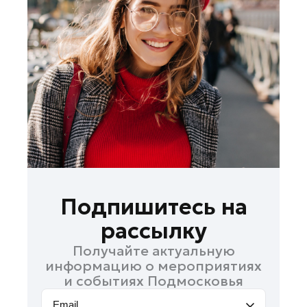
Лобня
Лосино-Петровский
Луховицы
Лыткарино
Люберцы
Можайск
Мытищи
Наро-Фоминск
Одинцово
Орехово-Зуево
Подпишитесь на
Павловский Посад
рассылку
Подольск
Получайте актуальную
Пушкино
информацию о мероприятиях
Раменское
и событиях Подмосковья
Реутов
Email