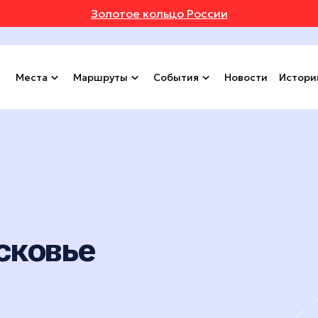
Золотое кольцо России
Места
Маршруты
События
Новости
Истори
сковье