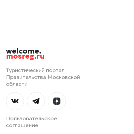
Одинцово
Орехово-Зуево
Павловский Посад
Подольск
Пушкино
welcome.
Раменское
mosreg.ru
Реутов
Рошаль
Туристический портал
Правительства Московской
Руза
области
Сергиев Посад
Серпухов
Солнечногорск
Ступино
Пользовательское
Талдом
соглашение
Фрязино