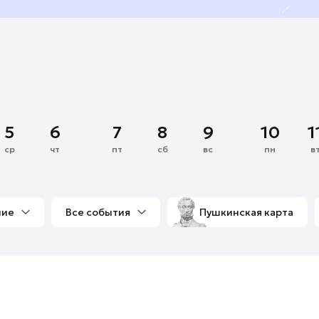
5
6
7
8
9
10
1
ср
чт
пт
сб
вс
пн
в
ние
Все события
Пушкинская карта
со мной
Выставки
Фестивали
Концерты
м
Экскурсии