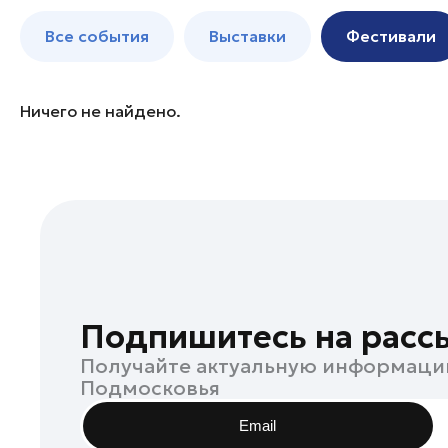
Богородский округ
до 250 к
Все события
Выставки
Фестивали
Бронницы
Волоколамск
Воскресенск
Ничего не найдено.
Дзержинский
Дмитров
Долгопрудный
Домодедово
Дубна
Егорьевск
Жуковский
Подпишитесь на расс
Зарайск
Получайте актуальную информаци
Ивантеевка
Подмосковья
Истра
Email
Кашира