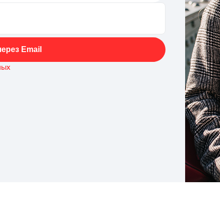
ерез Email
ных