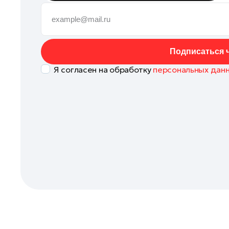
Клин
Коломна
Королев
Подписаться ч
Котельники
Я согласен на обработку
персональных дан
Красноармейск
Красногорск
Ленинский округ
Лобня
Лосино-Петровский
Луховицы
Лыткарино
Люберцы
Можайск
Мытищи
Наро-Фоминск