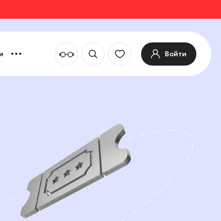
Войти
и