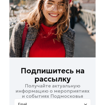
Лобня
Лосино-Петровский
Луховицы
Лыткарино
Люберцы
Можайск
Мытищи
Наро-Фоминск
Одинцово
Орехово-Зуево
Подпишитесь на
Павловский Посад
рассылку
Пушкино
Получайте актуальную
Раменское
информацию о мероприятиях
Реутов
и событиях Подмосковья
Рошаль
Email