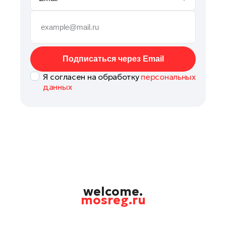
Руза
Сергиев Посад
Серпухов
Солнечногорск
Подписаться через Email
Ступино
Я согласен на обработку
персональных
Талдом
данных
Фрязино
Химки
Черноголовка
Чехов
Шатура
Шаховская
Щелково
welcome.
mosreg.ru
Электрогорск
Электросталь