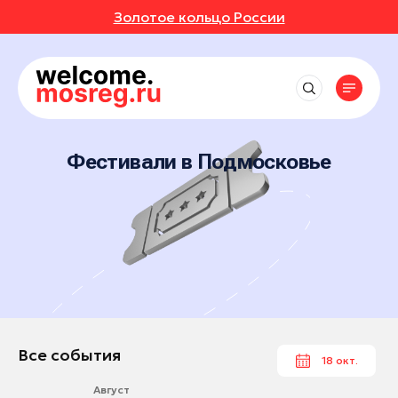
Золотое кольцо России
СОБЫТИЯ
РУТЫ
Рядом со мной
Места
Выставки
до 50 км
Фестивали
АВКИ
АННОЕ
Впечатления
Маршруты
Воскресенск
до 150 км
Концерты
Отели
Фестивали в Подмосковье
Жуковский
ИВАЛИ
ОТЗЫВЫ
Экскурсионные маршруты
Экскурсии
События
Рестораны
до 250 км
Павловский Посад
Спортивные маршруты
Мастер-классы
Активный отдых
ЕРТЫ
МЕСТА
Все события
Шатура
Истории
Гастротуризм
Спектакли
Культура и искусство
Выставки
Балашиха
Народные художественные промыслы
УРСИИ
РОЙКИ ПРОФИЛЯ
Природа и животные
Новости
Фестивали
Богородский округ
Детские маршруты
Отдохнуть и выспаться
Концерты
ЕР-КЛАССЫ
Богородский округ
Музеи
Москва + Подмосковье: два ритма
Рыбалка
идеального путешествия
Экскурсии
Бронницы
Фермы
ТАКЛИ
Гиды
Автомобильные маршруты
Мастер-классы
Волоколамск
Все события
18 окт.
Глэмпинги
Спектакли
Дзержинский
Туроператоры
Парки
Август