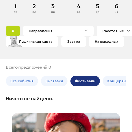
Дмитров
Октябрь
1
2
3
4
5
6
Банные комплексы
Спецпроекты
Долгопрудный
сб
вс
пн
вт
ср
чт
Горнолыжные клубы
1
2
3
4
5
Домодедово
Инвестиционный портал
Золотое кольцо России
6
7
8
9
10
11
12
Дубна
Федоскинская фабрика
X
Направления
Расстояние
13
14
15
16
17
18
19
Егорьевск
Пикник в Подмосковье
Пушкинская карта
Завтра
На выходных
20
21
22
23
24
25
26
Зарайск
27
28
29
30
31
Ивантеевка
Войти
Истра
Всего предложений 0
Кашира
Инвесторам
Все события
Выставки
Фестивали
Концерты
Клин
Особо охраняемые
Коломна
природные территории
Ничего не найдено.
Королев
Котельники
Красноармейск
Красногорск