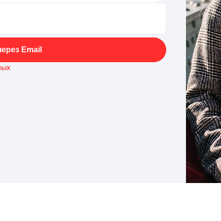
ерез Email
ных