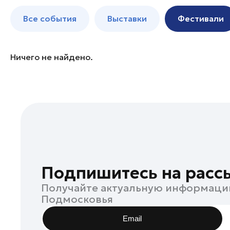
Богородский округ
до 250 к
Все события
Выставки
Фестивали
Богородский округ
Бронницы
Волоколамск
Ничего не найдено.
Воскресенск
Дзержинский
Дмитров
Долгопрудный
Домодедово
Дубна
Егорьевск
Подпишитесь на расс
Жуковский
Получайте актуальную информаци
Зарайск
Подмосковья
Ивантеевка
Email
Истра