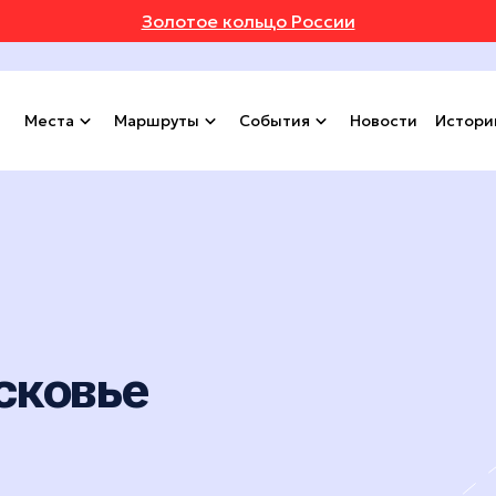
Золотое кольцо России
Места
Маршруты
События
Новости
Истори
сковье