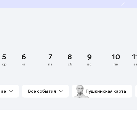
5
6
7
8
9
10
1
ср
чт
пт
сб
вс
пн
в
ние
Все события
Пушкинская карта
со мной
Выставки
Фестивали
Концерты
м
Экскурсии