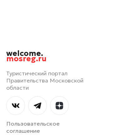
Одинцово
Орехово-Зуево
Павловский Посад
Подольск
Пушкино
welcome.
Раменское
mosreg.ru
Реутов
Рошаль
Туристический портал
Правительства Московской
Руза
области
Сергиев Посад
Серпухов
Солнечногорск
Ступино
Пользовательское
Талдом
соглашение
Фрязино