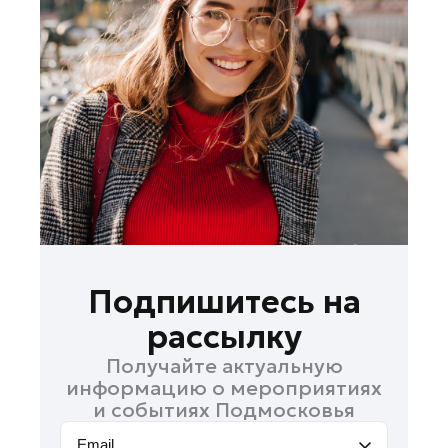
Лосино-Петровский
Луховицы
Лыткарино
Люберцы
Можайск
Мытищи
Наро-Фоминск
Одинцово
Орехово-Зуево
Павловский Посад
Подпишитесь на
Подольск
рассылку
Пушкино
Получайте актуальную
Раменское
информацию о мероприятиях
Реутов
и событиях Подмосковья
Рошаль
Email