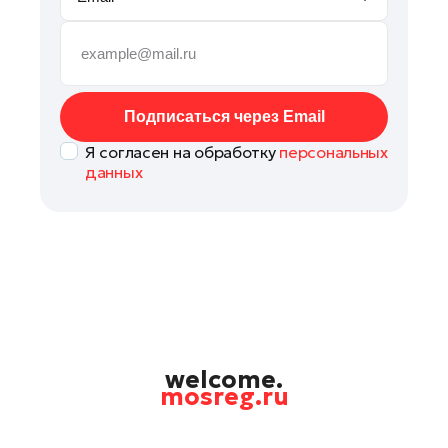
Руза
Сергиев Посад
Серпухов
Солнечногорск
Подписаться через Email
Ступино
Я согласен на обработку
персональных
Талдом
данных
Фрязино
Химки
Черноголовка
Чехов
Шатура
Шаховская
Щелково
welcome.
mosreg.ru
Электрогорск
Электросталь