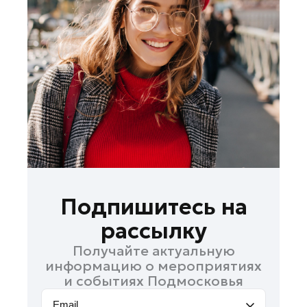
Ленинский округ
Лобня
Лосино-Петровский
Луховицы
Лыткарино
Люберцы
Можайск
Мытищи
Наро-Фоминск
Одинцово
Подпишитесь на
Павловский Посад
рассылку
Подольск
Получайте актуальную
Пушкино
информацию о мероприятиях
Раменское
и событиях Подмосковья
Реутов
Email