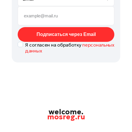
Рошаль
Руза
Сергиев Посад
Солнечногорск
Подписаться через Email
Ступино
Я согласен на обработку
персональных
Талдом
данных
Фрязино
Химки
Черноголовка
Чехов
Шатура
Шаховская
Щелково
welcome.
mosreg.ru
Электрогорск
Электросталь