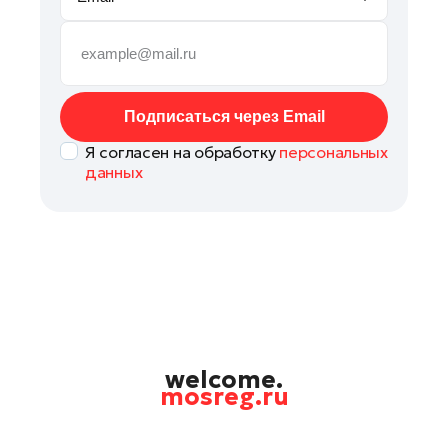
Руза
Сергиев Посад
Серпухов
Солнечногорск
Подписаться через Email
Ступино
Я согласен на обработку
персональных
Талдом
данных
Фрязино
Химки
Черноголовка
Чехов
Шатура
Шаховская
Щелково
welcome.
mosreg.ru
Электрогорск
Электросталь