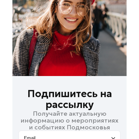
Лосино-Петровский
Луховицы
Лыткарино
Люберцы
Можайск
Мытищи
Наро-Фоминск
Одинцово
Орехово-Зуево
Павловский Посад
Подпишитесь на
Подольск
рассылку
Пушкино
Получайте актуальную
Раменское
информацию о мероприятиях
Реутов
и событиях Подмосковья
Рошаль
Email