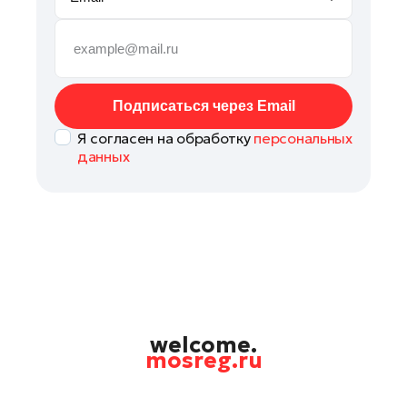
Руза
Сергиев Посад
Серпухов
Солнечногорск
Подписаться через Email
Ступино
Я согласен на обработку
персональных
Талдом
данных
Фрязино
Химки
Черноголовка
Чехов
Шатура
Шаховская
Щелково
welcome.
mosreg.ru
Электрогорск
Электросталь