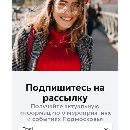
Лосино-Петровский
Луховицы
Лыткарино
Люберцы
Можайск
Мытищи
Наро-Фоминск
Одинцово
Орехово-Зуево
Павловский Посад
Подпишитесь на
Подольск
рассылку
Пушкино
Получайте актуальную
Раменское
информацию о мероприятиях
Реутов
и событиях Подмосковья
Рошаль
Email