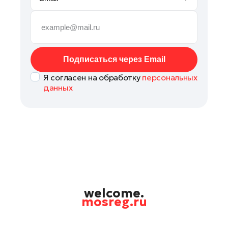
Руза
Сергиев Посад
Серпухов
Солнечногорск
Подписаться через Email
Ступино
Я согласен на обработку
персональных
Талдом
данных
Фрязино
Химки
Черноголовка
Чехов
Шатура
Шаховская
Щелково
welcome.
mosreg.ru
Электрогорск
Электросталь