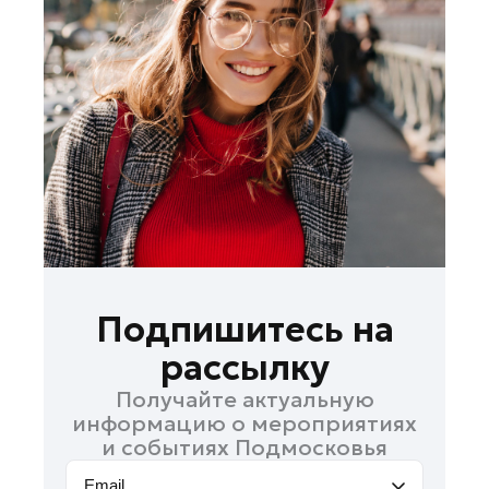
Лобня
Лосино-Петровский
Луховицы
Лыткарино
Люберцы
Можайск
Мытищи
Наро-Фоминск
Одинцово
Павловский Посад
Подпишитесь на
Подольск
рассылку
Пушкино
Получайте актуальную
Раменское
информацию о мероприятиях
Реутов
и событиях Подмосковья
Рошаль
Email