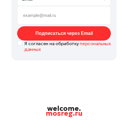
Рошаль
Руза
Сергиев Посад
Серпухов
Подписаться через Email
Солнечногорск
Я согласен на обработку
персональных
Ступино
данных
Талдом
Фрязино
Химки
Черноголовка
Чехов
Шатура
Шаховская
welcome.
mosreg.ru
Электрогорск
Электросталь