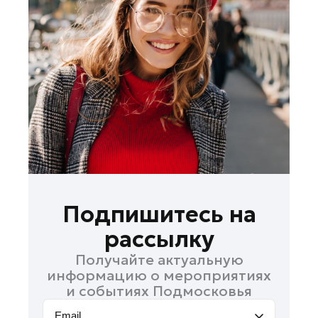
Лобня
Лосино-Петровский
Луховицы
Лыткарино
Люберцы
Можайск
Мытищи
Наро-Фоминск
Одинцово
Орехово-Зуево
Подпишитесь на
Павловский Посад
рассылку
Подольск
Получайте актуальную
Пушкино
информацию о мероприятиях
Раменское
и событиях Подмосковья
Реутов
Email