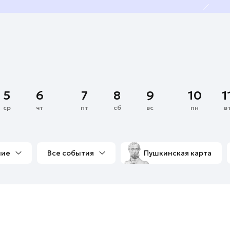
5
6
7
8
9
10
1
ср
чт
пт
сб
вс
пн
в
ние
Все события
Пушкинская карта
со мной
Выставки
Фестивали
Концерты
м
Экскурсии