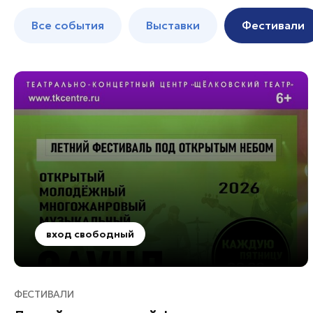
Балашиха
до 250 к
Все события
Выставки
Фестивали
Богородский округ
Богородский округ
Бронницы
Волоколамск
Дзержинский
Дмитров
Долгопрудный
Домодедово
Дубна
Егорьевск
вход свободный
Жуковский
Зарайск
Ивантеевка
ФЕСТИВАЛИ
Истра