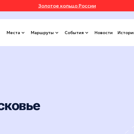
Золотое кольцо России
Места
Маршруты
События
Новости
Истори
сковье