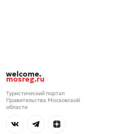
Химки
Черноголовка
Чехов
Шатура
Шаховская
Электрогорск
Электросталь
welcome.
mosreg.ru
Туристический портал
Правительства Московской
области