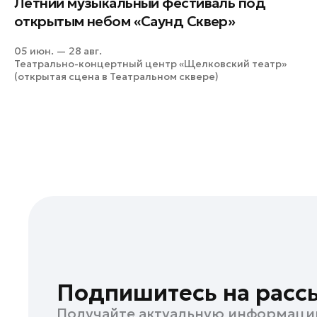
Летний музыкальный фестиваль под
Кашира
открытым небом «Саунд Сквер»
Клин
05 июн. — 28 авг.
Коломна
Театрально-концертный центр «Щелковский театр»
(открытая сцена в Театральном сквере)
Королев
Котельники
Красноармейск
Красногорск
Ленинский округ
Лобня
Лосино-Петровский
Луховицы
Лыткарино
Люберцы
Подпишитесь на расс
Можайск
Получайте актуальную информаци
Мытищи