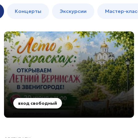
м
Мастер-
Концерты
Экскурсии
Мастер-клас
классы
Спектакли
вход свободный