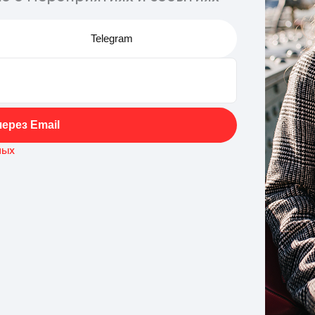
Telegram
ерез Email
ных