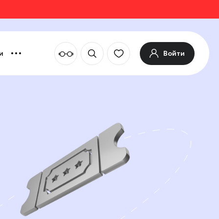
Войти
и