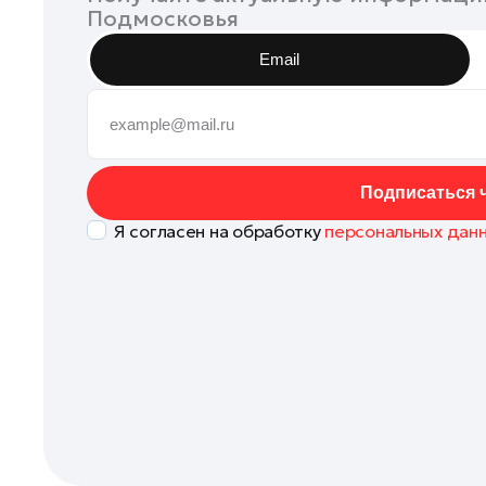
Подмосковья
Наро-Фоминск
Орехово-Зуево
Email
Павловский Посад
Подольск
Пушкино
Раменское
Подписаться ч
Реутов
Я согласен на обработку
персональных дан
Рошаль
Руза
Сергиев Посад
Серпухов
Солнечногорск
Ступино
Талдом
Фрязино