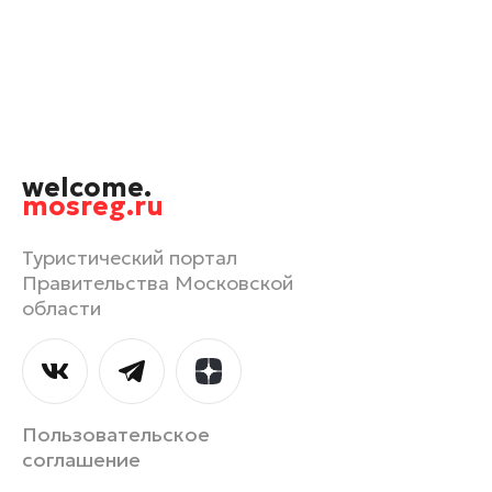
Орехово-Зуево
Павловский Посад
Подольск
Пушкино
Раменское
welcome.
Реутов
mosreg.ru
Рошаль
Руза
Туристический портал
Правительства Московской
Сергиев Посад
области
Серпухов
Солнечногорск
Ступино
Талдом
Пользовательское
Фрязино
соглашение
Химки