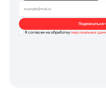
Клин
Коломна
Котельники
Подписаться ч
Красноармейск
Я согласен на обработку
персональных дан
Красногорск
Ленинский округ
Лобня
Лосино-Петровский
Луховицы
Лыткарино
Люберцы
Можайск
Мытищи
Наро-Фоминск
Одинцово