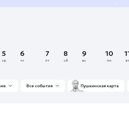
5
6
7
8
9
10
1
ср
чт
пт
сб
вс
пн
в
ние
Все события
Пушкинская карта
со мной
Выставки
Фестивали
Концерты
м
Экскурсии