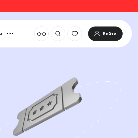
Войти
и