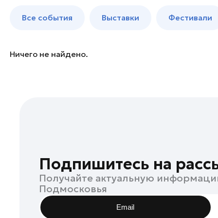
Богородский округ
до 250 к
Все события
Выставки
Фестивали
Бронницы
Волоколамск
Воскресенск
Ничего не найдено.
Дзержинский
Дмитров
Долгопрудный
Домодедово
Дубна
Егорьевск
Жуковский
Подпишитесь на расс
Зарайск
Получайте актуальную информаци
Ивантеевка
Подмосковья
Истра
Email
Кашира