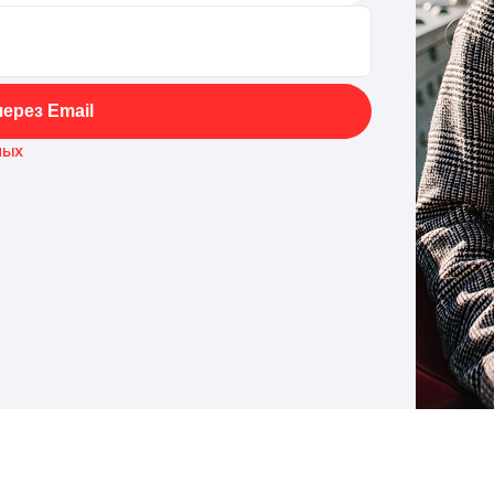
ерез Email
ных