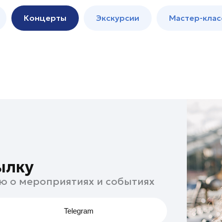
м
Мастер-
Концерты
Экскурсии
Мастер-клас
классы
Спектакли
ылку
ю о мероприятиях и событиях
Telegram