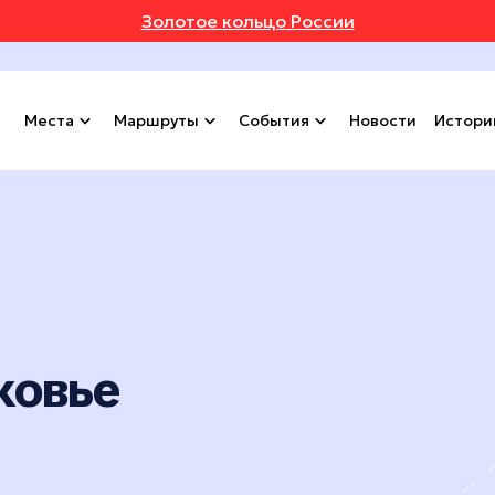
Золотое кольцо России
Места
Маршруты
События
Новости
Истори
ковье