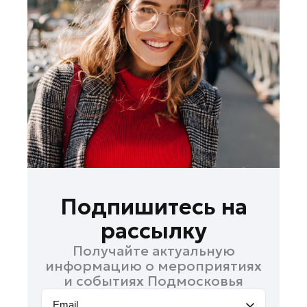
Лосино-Петровский
Луховицы
Лыткарино
Люберцы
Можайск
Мытищи
Наро-Фоминск
Одинцово
Орехово-Зуево
Павловский Посад
Подпишитесь на
Подольск
рассылку
Пушкино
Получайте актуальную
Раменское
информацию о мероприятиях
Реутов
и событиях Подмосковья
Рошаль
Email