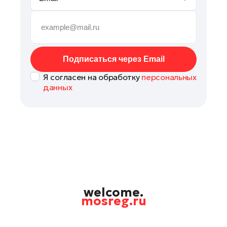
Руза
Сергиев Посад
Серпухов
Солнечногорск
Подписаться через Email
Ступино
Я согласен на обработку
персональных
Талдом
данных
Фрязино
Химки
Черноголовка
Чехов
Шатура
Шаховская
Щелково
welcome.
mosreg.ru
Электрогорск
Электросталь