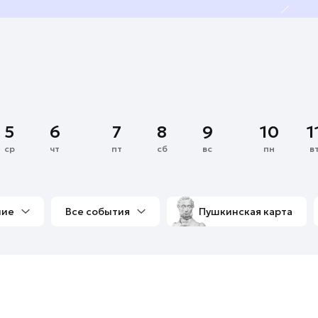
5
6
7
8
9
10
1
ср
чт
пт
сб
вс
пн
в
ние
Все события
Пушкинская карта
со мной
Выставки
Фестивали
Концерты
м
Экскурсии