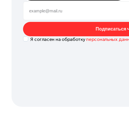
Коломна
Королев
Котельники
Подписаться ч
Красноармейск
Я согласен на обработку
персональных дан
Красногорск
Ленинский округ
Лобня
Лосино-Петровский
Луховицы
Лыткарино
Люберцы
Можайск
Мытищи
Наро-Фоминск
Одинцово