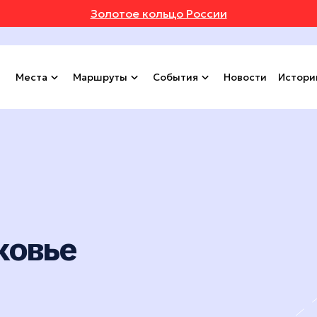
Золотое кольцо России
Места
Маршруты
События
Новости
Истори
ковье