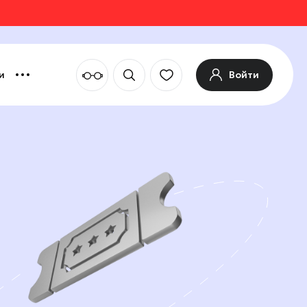
Войти
и