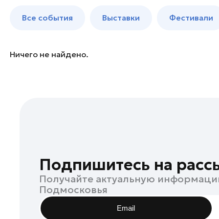
Бронницы
до 250 к
Все события
Выставки
Фестивали
Волоколамск
Воскресенск
Дзержинский
Ничего не найдено.
Дмитров
Долгопрудный
Домодедово
Дубна
Егорьевск
Жуковский
Зарайск
Подпишитесь на расс
Ивантеевка
Получайте актуальную информаци
Истра
Подмосковья
Кашира
Email
Клин