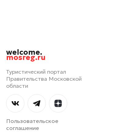
Орехово-Зуево
Павловский Посад
Подольск
Пушкино
Раменское
welcome.
Реутов
mosreg.ru
Рошаль
Руза
Туристический портал
Правительства Московской
Сергиев Посад
области
Серпухов
Солнечногорск
Ступино
Талдом
Пользовательское
Фрязино
соглашение
Химки