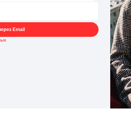
ерез Email
ных