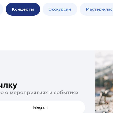
м
Мастер-
Концерты
Экскурсии
Мастер-клас
классы
Спектакли
ылку
ю о мероприятиях и событиях
Telegram