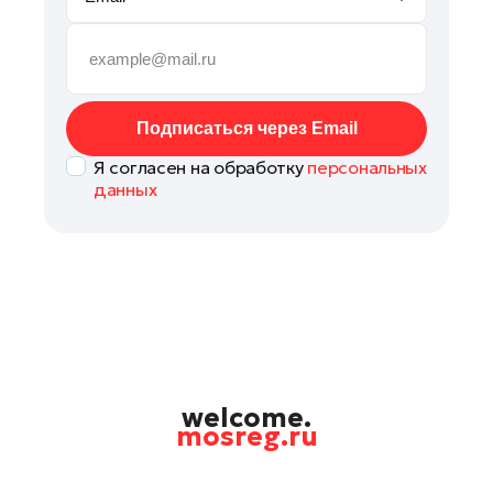
Руза
Сергиев Посад
Серпухов
Солнечногорск
Подписаться через Email
Ступино
Я согласен на обработку
персональных
Талдом
данных
Фрязино
Химки
Черноголовка
Чехов
Шатура
Шаховская
Щелково
welcome.
mosreg.ru
Электрогорск
Электросталь