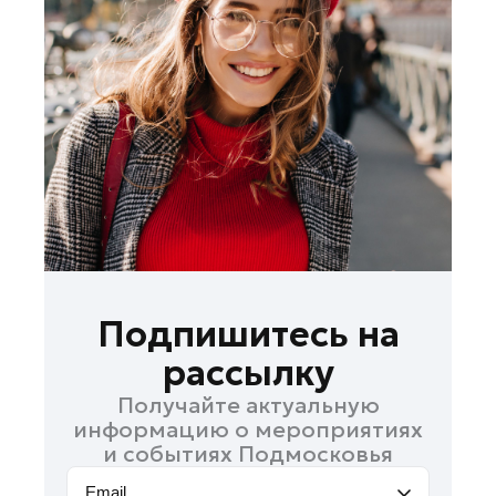
Лосино-Петровский
Луховицы
Лыткарино
Люберцы
Можайск
Мытищи
Наро-Фоминск
Одинцово
Орехово-Зуево
Павловский Посад
Подпишитесь на
Подольск
рассылку
Пушкино
Получайте актуальную
Раменское
информацию о мероприятиях
Реутов
и событиях Подмосковья
Рошаль
Email