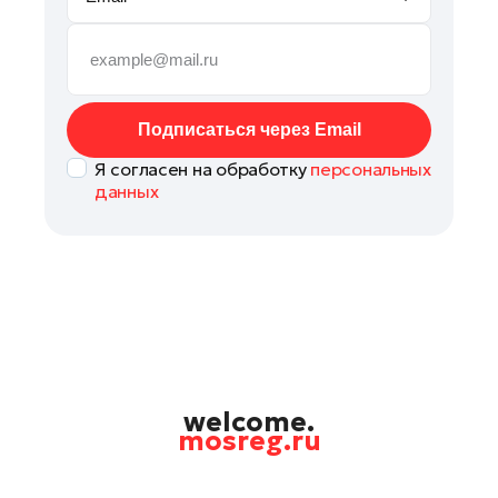
Руза
Сергиев Посад
Серпухов
Солнечногорск
Подписаться через Email
Ступино
Я согласен на обработку
персональных
Талдом
данных
Фрязино
Химки
Черноголовка
Чехов
Шатура
Шаховская
Щелково
welcome.
mosreg.ru
Электрогорск
Электросталь