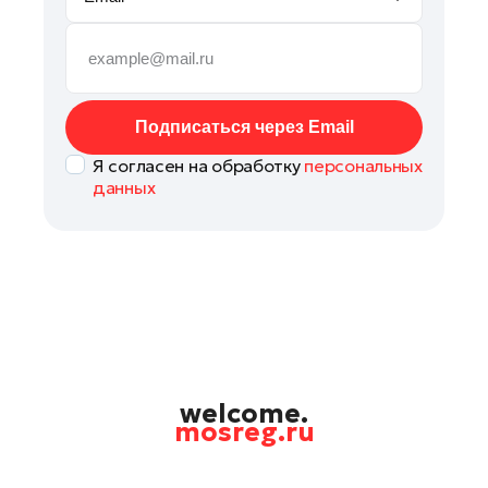
Руза
Сергиев Посад
Серпухов
Солнечногорск
Подписаться через Email
Ступино
Я согласен на обработку
персональных
Талдом
данных
Фрязино
Химки
Черноголовка
Чехов
Шатура
Шаховская
Щелково
welcome.
mosreg.ru
Электрогорск
Электросталь