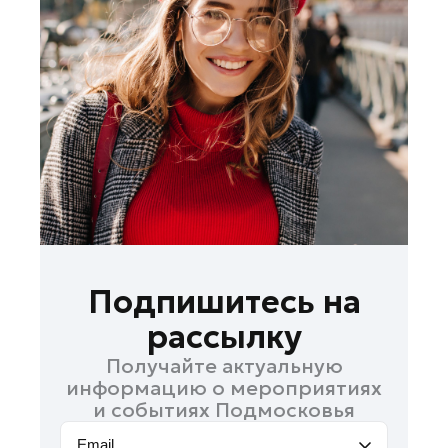
Лосино-Петровский
Луховицы
Лыткарино
Люберцы
Можайск
Мытищи
Наро-Фоминск
Одинцово
Орехово-Зуево
Павловский Посад
Подпишитесь на
Подольск
рассылку
Пушкино
Получайте актуальную
Раменское
информацию о мероприятиях
Реутов
и событиях Подмосковья
Рошаль
Email