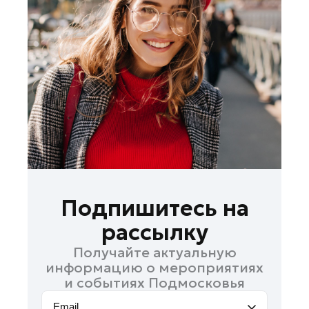
Ленинский округ
Лобня
Лосино-Петровский
Луховицы
Лыткарино
Люберцы
Можайск
Мытищи
Наро-Фоминск
Орехово-Зуево
Подпишитесь на
Павловский Посад
рассылку
Подольск
Получайте актуальную
Пушкино
информацию о мероприятиях
Раменское
и событиях Подмосковья
Реутов
Email