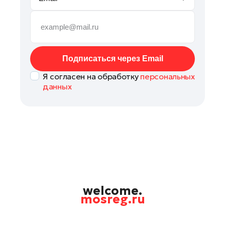
Рошаль
Руза
Сергиев Посад
Серпухов
Подписаться через Email
Ступино
Я согласен на обработку
персональных
Талдом
данных
Фрязино
Химки
Черноголовка
Чехов
Шатура
Шаховская
Щелково
welcome.
mosreg.ru
Электрогорск
Электросталь