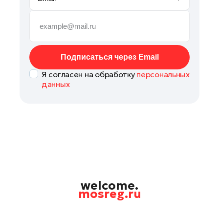
Руза
Сергиев Посад
Серпухов
Солнечногорск
Подписаться через Email
Ступино
Я согласен на обработку
персональных
Талдом
данных
Фрязино
Химки
Черноголовка
Чехов
Шатура
Шаховская
Щелково
welcome.
mosreg.ru
Электрогорск
Электросталь