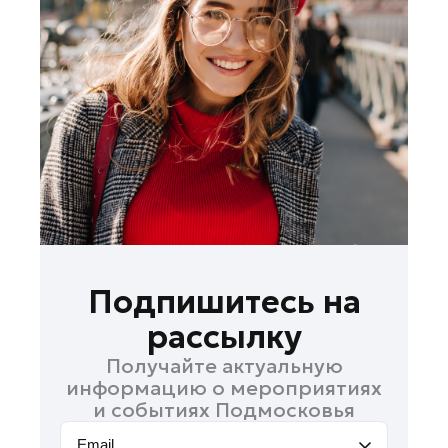
Лосино-Петровский
Луховицы
Лыткарино
Люберцы
Можайск
Мытищи
Наро-Фоминск
Одинцово
Орехово-Зуево
Павловский Посад
Подпишитесь на
Подольск
рассылку
Пушкино
Получайте актуальную
Раменское
информацию о мероприятиях
Реутов
и событиях Подмосковья
Рошаль
Email