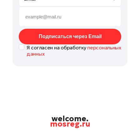
Руза
Сергиев Посад
Серпухов
Солнечногорск
Подписаться через Email
Ступино
Я согласен на обработку
персональных
Талдом
данных
Фрязино
Химки
Черноголовка
Чехов
Шатура
Шаховская
Щелково
welcome.
mosreg.ru
Электрогорск
Электросталь