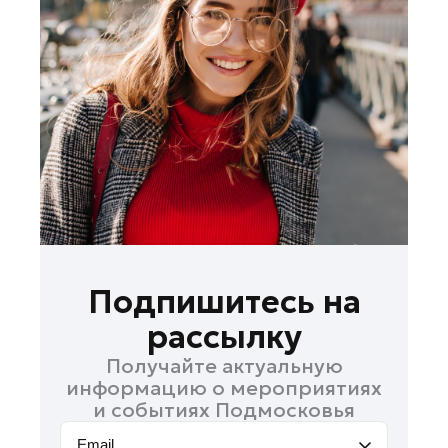
Лобня
Лосино-Петровский
Луховицы
Лыткарино
Люберцы
Можайск
Мытищи
Наро-Фоминск
Одинцово
Павловский Посад
Подпишитесь на
Подольск
рассылку
Пушкино
Получайте актуальную
Раменское
информацию о мероприятиях
Реутов
и событиях Подмосковья
Рошаль
Email