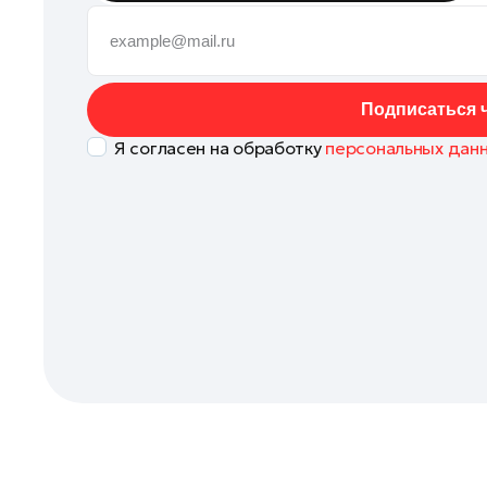
Коломна
Королев
Котельники
Подписаться ч
Красноармейск
Я согласен на обработку
персональных дан
Красногорск
Ленинский округ
Лобня
Лосино-Петровский
Луховицы
Лыткарино
Люберцы
Можайск
Мытищи
Наро-Фоминск
Одинцово