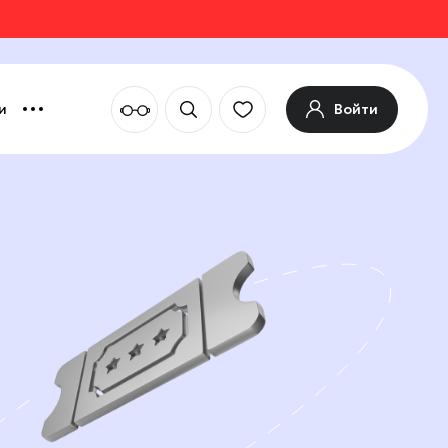
Войти
и