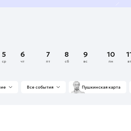
5
6
7
8
9
10
1
ср
чт
пт
сб
вс
пн
в
ние
Все события
Пушкинская карта
со мной
Выставки
Фестивали
Концерты
м
Экскурсии