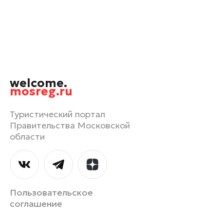
Орехово-Зуево
Павловский Посад
Подольск
Пушкино
Раменское
welcome.
Реутов
mosreg.ru
Рошаль
Руза
Туристический портал
Правительства Московской
Сергиев Посад
области
Серпухов
Солнечногорск
Ступино
Талдом
Пользовательское
Фрязино
соглашение
Химки