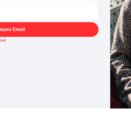
ерез Email
ных