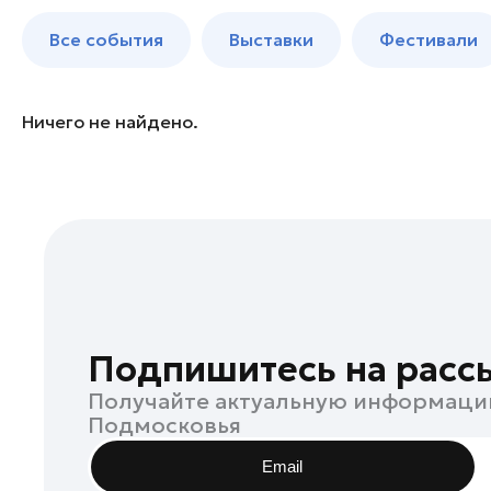
Бронницы
до 250 к
Все события
Выставки
Фестивали
Волоколамск
Воскресенск
Дзержинский
Ничего не найдено.
Дмитров
Долгопрудный
Домодедово
Дубна
Егорьевск
Жуковский
Зарайск
Подпишитесь на расс
Ивантеевка
Получайте актуальную информаци
Истра
Подмосковья
Кашира
Email
Клин