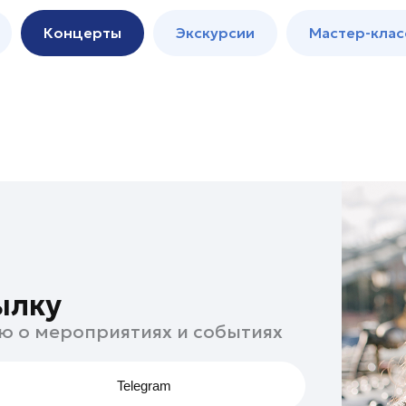
м
Мастер-
Концерты
Экскурсии
Мастер-клас
классы
Спектакли
ылку
ю о мероприятиях и событиях
Telegram