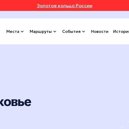
Золотое кольцо России
Места
Маршруты
События
Новости
Истори
ковье