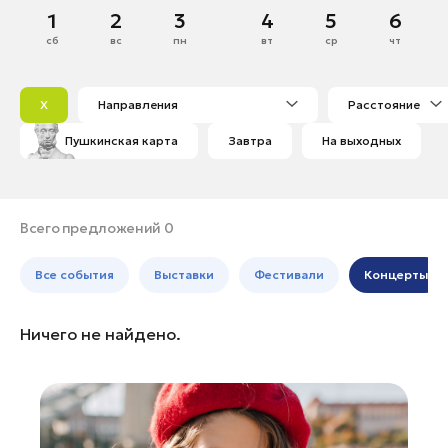
Дубна
Июнь
1
2
3
4
5
6
Банные комплексы
Спецпроекты
Егорьевск
сб
вс
пн
вт
ср
чт
Горнолыжные клубы
1
2
3
4
5
6
7
Жуковский
Инвестиционный портал
Золотое кольцо России
8
9
10
11
12
13
14
Зарайск
Федоскинская фабрика
X
Направления
Расстояние
15
16
17
18
19
20
21
Ивантеевка
Пикник в Подмосковье
Пушкинская карта
Завтра
На выходных
22
23
24
25
26
27
28
Истра
29
30
Кашира
Войти
Клин
Всего предложений 0
Коломна
Инвесторам
Все события
Выставки
Фестивали
Концерты
Королев
Особо охраняемые
Котельники
природные территории
Ничего не найдено.
Красноармейск
Красногорск
Ленинский округ
Лобня