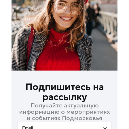
Лосино-Петровский
Луховицы
Лыткарино
Люберцы
Можайск
Мытищи
Наро-Фоминск
Одинцово
Орехово-Зуево
Павловский Посад
Подпишитесь на
Подольск
рассылку
Пушкино
Получайте актуальную
Раменское
информацию о мероприятиях
Реутов
и событиях Подмосковья
Рошаль
Email