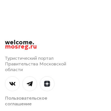
Орехово-Зуево
Павловский Посад
Подольск
Пушкино
Раменское
welcome.
Реутов
mosreg.ru
Рошаль
Руза
Туристический портал
Правительства Московской
Сергиев Посад
области
Серпухов
Солнечногорск
Ступино
Талдом
Пользовательское
Фрязино
соглашение
Химки