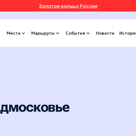
Золотое кольцо России
Места
Маршруты
События
Новости
Истори
одмосковье