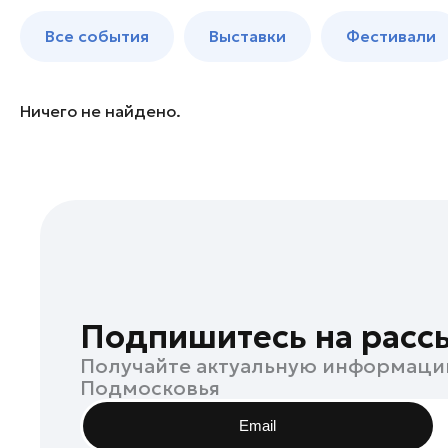
Богородский округ
до 250 к
Все события
Выставки
Фестивали
Бронницы
Волоколамск
Воскресенск
Ничего не найдено.
Дзержинский
Дмитров
Долгопрудный
Домодедово
Дубна
Егорьевск
Жуковский
Подпишитесь на расс
Зарайск
Получайте актуальную информаци
Ивантеевка
Подмосковья
Истра
Email
Кашира