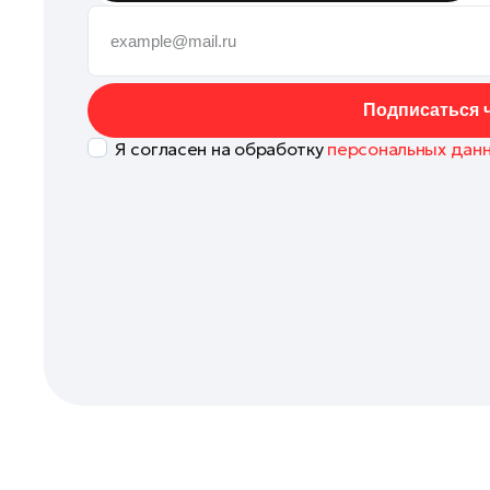
Клин
Коломна
Королев
Подписаться ч
Котельники
Я согласен на обработку
персональных дан
Красноармейск
Красногорск
Ленинский округ
Лобня
Лосино-Петровский
Луховицы
Лыткарино
Люберцы
Можайск
Мытищи
Наро-Фоминск