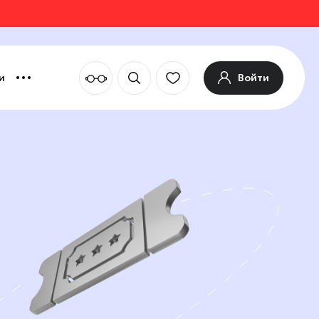
Войти
и