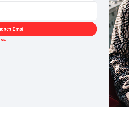
ерез Email
ных