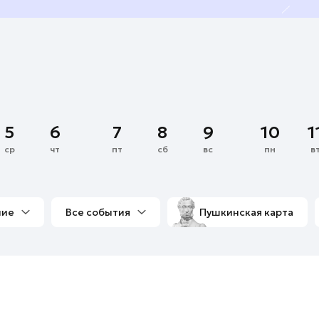
5
6
7
8
9
10
1
ср
чт
пт
сб
вс
пн
в
ние
Все события
Пушкинская карта
со мной
Выставки
Фестивали
Концерты
м
Экскурсии