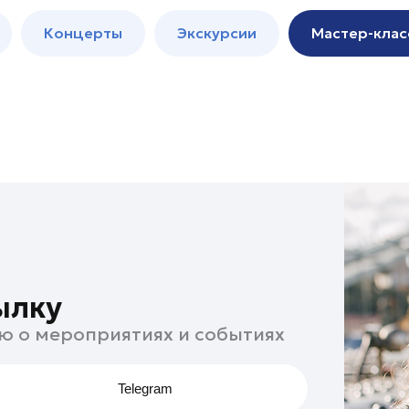
м
Мастер-
Концерты
Экскурсии
Мастер-клас
классы
Спектакли
ылку
ю о мероприятиях и событиях
Telegram