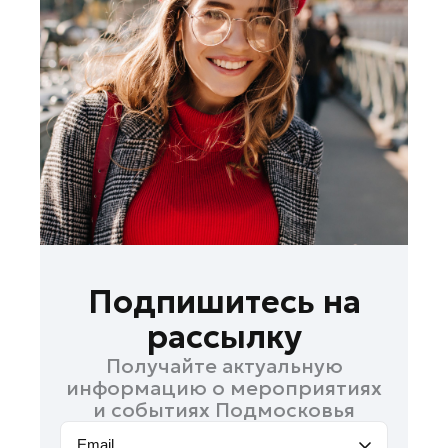
Лосино-Петровский
Луховицы
Лыткарино
Люберцы
Можайск
Мытищи
Наро-Фоминск
Одинцово
Орехово-Зуево
Павловский Посад
Подпишитесь на
Подольск
рассылку
Пушкино
Получайте актуальную
Раменское
информацию о мероприятиях
Реутов
и событиях Подмосковья
Рошаль
Email