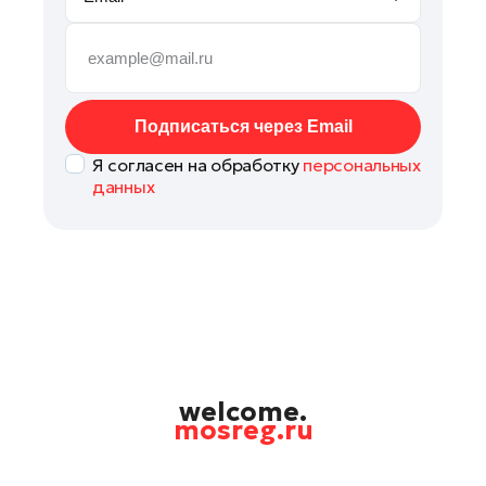
Руза
Сергиев Посад
Серпухов
Солнечногорск
Подписаться через Email
Ступино
Я согласен на обработку
персональных
Талдом
данных
Фрязино
Химки
Черноголовка
Чехов
Шатура
Шаховская
Щелково
welcome.
mosreg.ru
Электрогорск
Электросталь