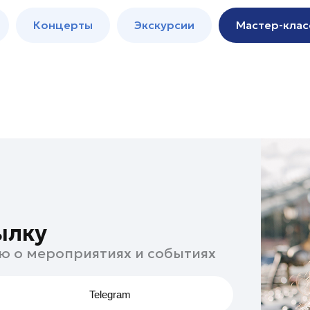
м
Мастер-
Концерты
Экскурсии
Мастер-клас
классы
Спектакли
ылку
ю о мероприятиях и событиях
Telegram