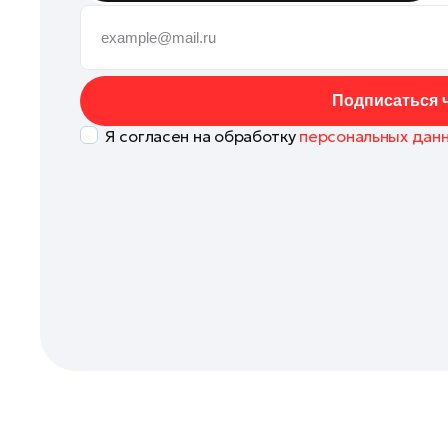
Клин
Коломна
Королев
Подписаться ч
Котельники
Я согласен на обработку
персональных дан
Красноармейск
Красногорск
Ленинский округ
Лобня
Лосино-Петровский
Луховицы
Лыткарино
Люберцы
Можайск
Мытищи
Наро-Фоминск