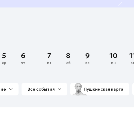
5
6
7
8
9
10
1
ср
чт
пт
сб
вс
пн
в
ние
Все события
Пушкинская карта
со мной
Выставки
Фестивали
Концерты
м
Экскурсии