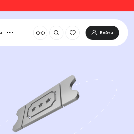
Войти
и