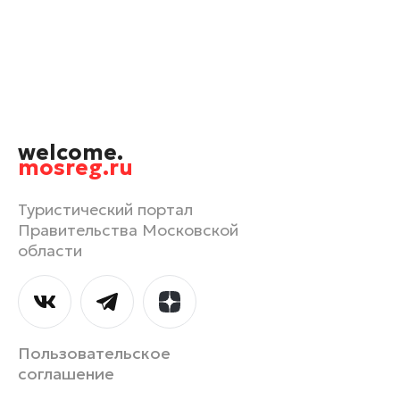
Орехово-Зуево
Павловский Посад
Подольск
Пушкино
Раменское
welcome.
Реутов
mosreg.ru
Рошаль
Руза
Туристический портал
Правительства Московской
Сергиев Посад
области
Серпухов
Солнечногорск
Ступино
Талдом
Пользовательское
Фрязино
соглашение
Химки