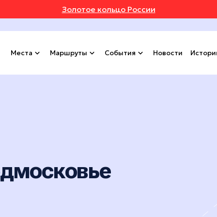
Золотое кольцо России
Места
Маршруты
События
Новости
Истори
одмосковье