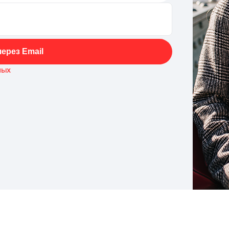
ерез Email
ных