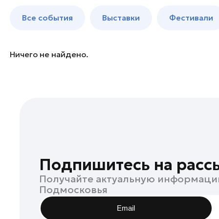
Богородский округ
до 250 к
Все события
Выставки
Фестивали
Бронницы
Волоколамск
Воскресенск
Ничего не найдено.
Дзержинский
Дмитров
Долгопрудный
Домодедово
Дубна
Егорьевск
Жуковский
Подпишитесь на расс
Зарайск
Получайте актуальную информаци
Ивантеевка
Подмосковья
Истра
Email
Кашира