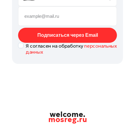
Руза
Сергиев Посад
Серпухов
Солнечногорск
Подписаться через Email
Ступино
Я согласен на обработку
персональных
Талдом
данных
Фрязино
Химки
Черноголовка
Чехов
Шатура
Шаховская
Щелково
welcome.
mosreg.ru
Электрогорск
Электросталь