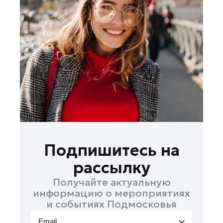
Лосино-Петровский
Луховицы
Лыткарино
Люберцы
Можайск
Мытищи
Наро-Фоминск
Одинцово
Орехово-Зуево
Павловский Посад
Подпишитесь на
Подольск
рассылку
Пушкино
Получайте актуальную
Раменское
информацию о мероприятиях
Реутов
и событиях Подмосковья
Рошаль
Email