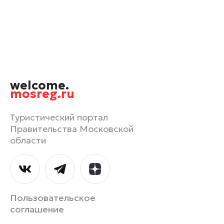
Орехово-Зуево
Павловский Посад
Подольск
Пушкино
Раменское
welcome.
Реутов
mosreg.ru
Рошаль
Руза
Туристический портал
Правительства Московской
Сергиев Посад
области
Серпухов
Солнечногорск
Ступино
Талдом
Пользовательское
Фрязино
соглашение
Химки