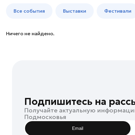
Балашиха
до 250 к
Все события
Выставки
Фестивали
Богородский округ
Богородский округ
Бронницы
Ничего не найдено.
Волоколамск
Дзержинский
Дмитров
Долгопрудный
Домодедово
Дубна
Жуковский
Подпишитесь на расс
Зарайск
Получайте актуальную информаци
Ивантеевка
Подмосковья
Истра
Email
Кашира