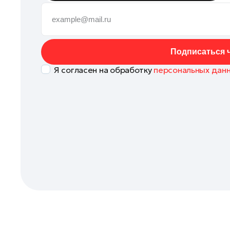
Клин
Королев
Котельники
Подписаться ч
Красноармейск
Я согласен на обработку
персональных дан
Красногорск
Ленинский округ
Лобня
Лосино-Петровский
Луховицы
Лыткарино
Люберцы
Можайск
Мытищи
Наро-Фоминск
Одинцово