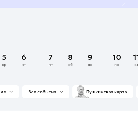
5
6
7
8
9
10
1
ср
чт
пт
сб
вс
пн
в
ние
Все события
Пушкинская карта
со мной
Выставки
Фестивали
Концерты
м
Экскурсии