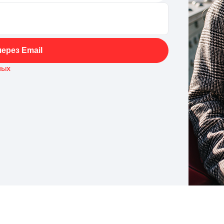
ерез Email
ных