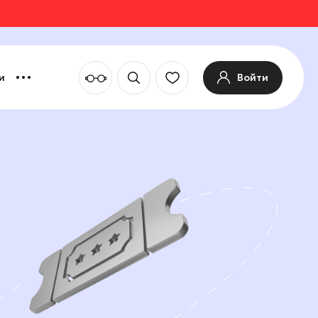
Войти
и