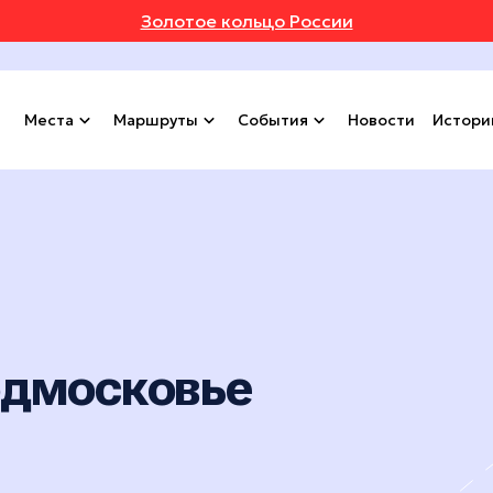
Золотое кольцо России
Места
Маршруты
События
Новости
Истори
одмосковье