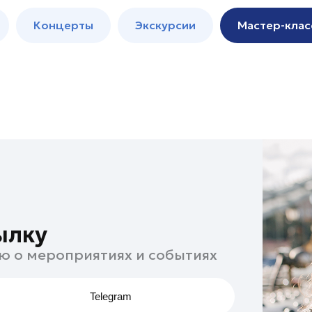
м
Мастер-
Концерты
Экскурсии
Мастер-клас
классы
Спектакли
ылку
ю о мероприятиях и событиях
Telegram