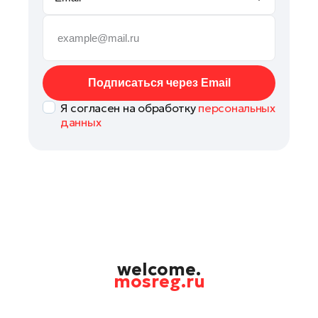
Руза
Сергиев Посад
Серпухов
Солнечногорск
Подписаться через Email
Ступино
Я согласен на обработку
персональных
Талдом
данных
Фрязино
Химки
Черноголовка
Чехов
Шатура
Шаховская
Щелково
welcome.
mosreg.ru
Электрогорск
Электросталь