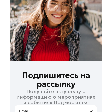
Лосино-Петровский
Луховицы
Лыткарино
Люберцы
Можайск
Мытищи
Наро-Фоминск
Одинцово
Орехово-Зуево
Павловский Посад
Подпишитесь на
Подольск
рассылку
Пушкино
Получайте актуальную
Раменское
информацию о мероприятиях
Реутов
и событиях Подмосковья
Рошаль
Email