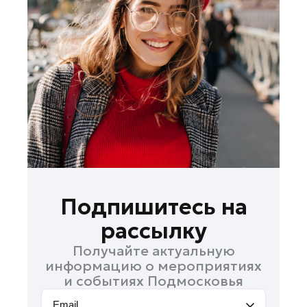
Лосино-Петровский
Луховицы
Лыткарино
Люберцы
Можайск
Мытищи
Наро-Фоминск
Одинцово
Орехово-Зуево
Павловский Посад
Подпишитесь на
Подольск
рассылку
Пушкино
Получайте актуальную
Раменское
информацию о мероприятиях
Реутов
и событиях Подмосковья
Рошаль
Email