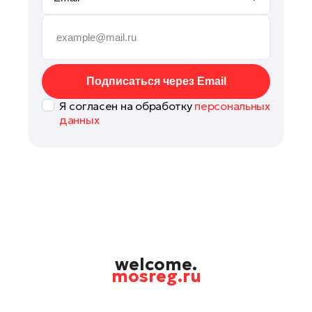
Руза
Сергиев Посад
Серпухов
Солнечногорск
Подписаться через Email
Ступино
Я согласен на обработку
персональных
Талдом
данных
Фрязино
Химки
Черноголовка
Чехов
Шатура
Шаховская
Щелково
welcome.
mosreg.ru
Электрогорск
Электросталь