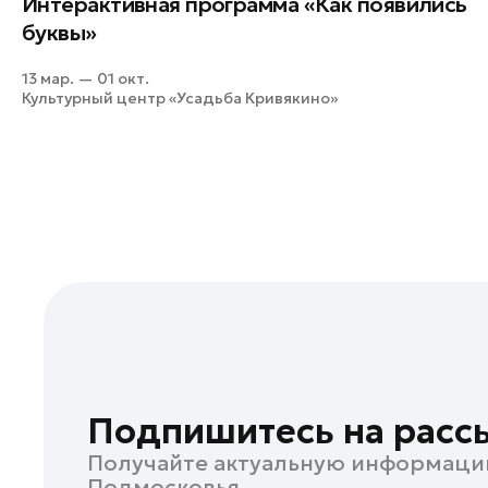
Интерактивная программа «Как появились
Клин
буквы»
Коломна
13 мар. — 01 окт.
Королев
Культурный центр «Усадьба Кривякино»
Красноармейск
Красногорск
Ленинский округ
Лобня
Лосино-Петровский
Луховицы
Лыткарино
Люберцы
Можайск
Мытищи
Подпишитесь на расс
Наро-Фоминск
Получайте актуальную информаци
Одинцово
Подмосковья