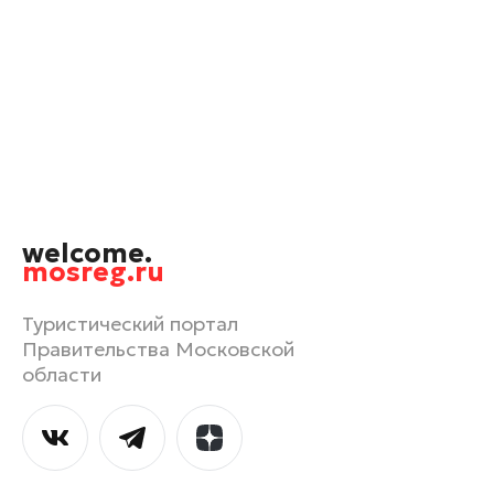
Черноголовка
Чехов
Шатура
Шаховская
Щелково
Электрогорск
Электросталь
welcome.
mosreg.ru
Туристический портал
Правительства Московской
области