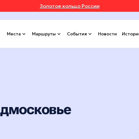
Золотое кольцо России
Места
Маршруты
События
Новости
Истори
одмосковье