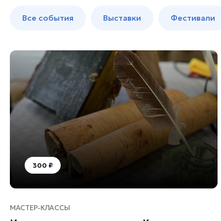
Богородский округ
до 250 к
Все события
Выставки
Фестивали
Богородский округ
Бронницы
Волоколамск
Дзержинский
Дмитров
Долгопрудный
Домодедово
Дубна
Егорьевск
Жуковский
300 ₽
Зарайск
Ивантеевка
Истра
МАСТЕР-КЛАССЫ
Кашира