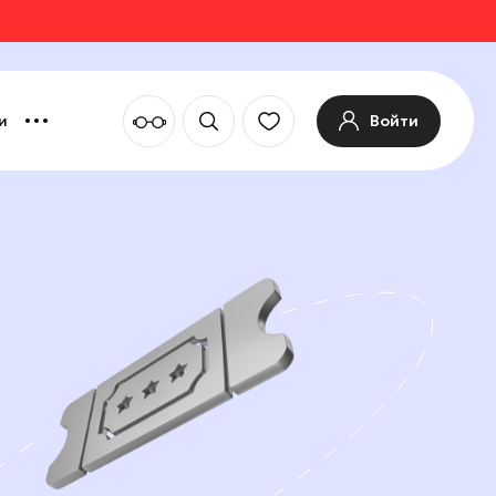
Войти
и