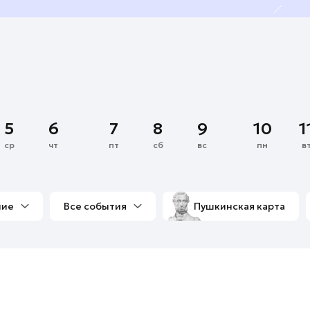
5
6
7
8
9
10
1
ср
чт
пт
сб
вс
пн
в
ние
Все события
Пушкинская карта
со мной
Выставки
Фестивали
Концерты
м
Экскурсии