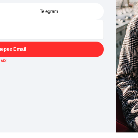
Telegram
ерез Email
ных