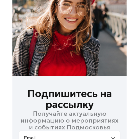
Лосино-Петровский
Луховицы
Лыткарино
Люберцы
Можайск
Мытищи
Наро-Фоминск
Одинцово
Орехово-Зуево
Павловский Посад
Подпишитесь на
Подольск
рассылку
Пушкино
Получайте актуальную
Раменское
информацию о мероприятиях
Реутов
и событиях Подмосковья
Рошаль
Email