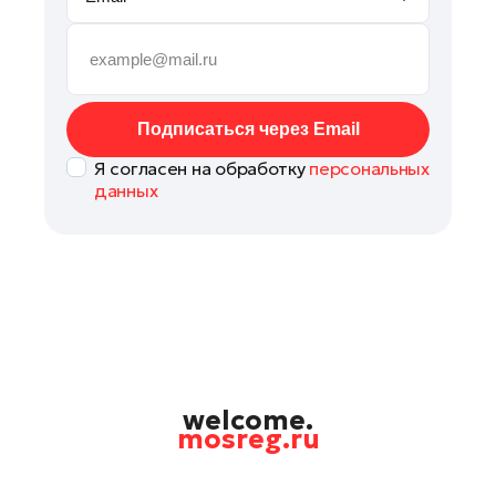
Руза
Сергиев Посад
Серпухов
Солнечногорск
Подписаться через Email
Ступино
Я согласен на обработку
персональных
Талдом
данных
Фрязино
Химки
Черноголовка
Чехов
Шатура
Шаховская
Щелково
welcome.
mosreg.ru
Электрогорск
Электросталь