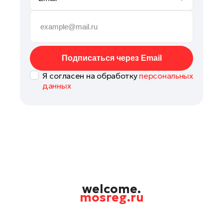
Реутов
Рошаль
Руза
Сергиев Посад
Подписаться через Email
Серпухов
Я согласен на обработку
персональных
Солнечногорск
данных
Ступино
Фрязино
Химки
Черноголовка
Чехов
Шатура
Шаховская
welcome.
mosreg.ru
Электрогорск
Электросталь