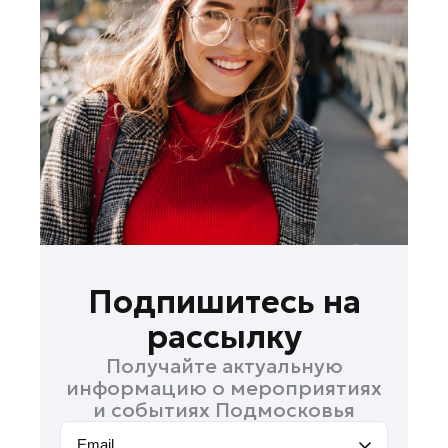
Красногорск
Ленинский округ
Лобня
Лосино-Петровский
Луховицы
Лыткарино
Люберцы
Можайск
Мытищи
Наро-Фоминск
Подпишитесь на
Орехово-Зуево
рассылку
Павловский Посад
Получайте актуальную
Подольск
информацию о мероприятиях
Пушкино
и событиях Подмосковья
Раменское
Email