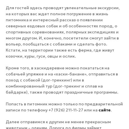
Для гостей здесь проводят увлекательные экскурсии,
на которых вас ждет полное погружение в жизнь
питомника и интересный рассказ о появлении
северных ездовых собак и об особенностях пород, о
спортивных соревнованиях, полярных экспедициях и
многом другом. И, конечно, посетители смогут зайти в
вольер, пообщаться с собаками и сделать фото.
Кстати, на территории также есть ферма, где живут
козочки, куры, гуси, овцы и ослик.
Кроме того, в хаскидеревне можно покататься на
собачьей упряжке и на «хаски-банане», отправиться в
поход с собакой (дог-треккинг) или в
комбинированный тур (дог-трекинг и сплав на
байдарке), также проводят праздничные программы.
Попасть в питомник можно только по предварительной
записи по телефону +7 (926) 211-11-27 или на
сайте
.
Далее отправимся к другим не менее прекрасным
животным – оленям. Дорога до фермы займет