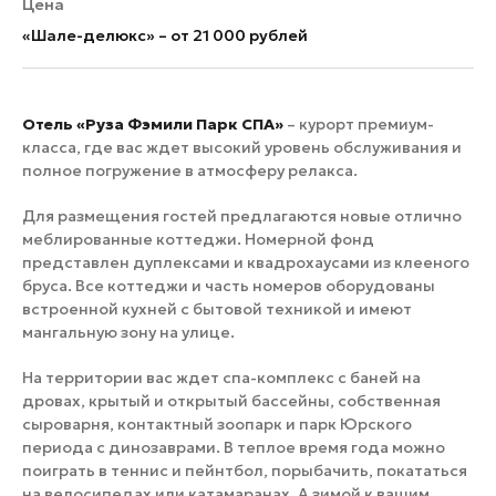
Цена
«Шале-делюкс» – от 21 000 рублей
Отель «Руза Фэмили Парк СПА»
– курорт премиум-
класса, где вас ждет высокий уровень обслуживания и
полное погружение в атмосферу релакса.
Для размещения гостей предлагаются новые отлично
меблированные коттеджи. Номерной фонд
представлен дуплексами и квадрохаусами из клееного
бруса. Все коттеджи и часть номеров оборудованы
встроенной кухней с бытовой техникой и имеют
мангальную зону на улице.
На территории вас ждет спа-комплекс с баней на
дровах, крытый и открытый бассейны, собственная
сыроварня, контактный зоопарк и парк Юрского
периода с динозаврами. В теплое время года можно
поиграть в теннис и пейнтбол, порыбачить, покататься
на велосипедах или катамаранах. А зимой к вашим