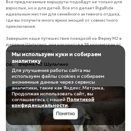
Все предлагаемые маршруты подойдут не только для
взрослых, но и для детей. Все это делает RigaRide
идеальным местом для семейного активного отдыха,
где вы получите много ярких эмоций от совместного
приключения.
Завершим наше путешествие поездкой на Ферму М2 в
деревне Шульгино, она находится в 38 километрах от
предыдущего пункта.
Мы используем куки и собираем
аналитику
Ферма М2 Шульгино
06.
Для улучшения работы сайта мы
используем файлы cookies и собираем
анонимные данные через сервисы
аналитики, такие как Яндекс.Метрика.
Продолжая использовать сайт, вы
соглашаетесь с нашей
Политикой
конфиденциальности
.
Понятно