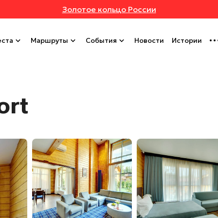
Золотое кольцо России
ста
Маршруты
События
Новости
Истории
ort