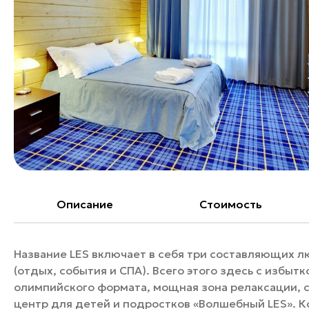
Банные комплексы
Спецпроекты
Горнолыжные клубы
Инвестиционный портал
Золотое кольцо России
Федоскинская фабрика
Пикник в Подмосковье
Войти
Инвесторам
Особо охраняемые
Описание
Cтоимость
природные территории
Название LES включает в себя три составляющих лю
(отдых, события и СПА). Всего этого здесь с избы
олимпийского формата, мощная зона релаксации, 
центр для детей и подростков «Волшебный LES». К