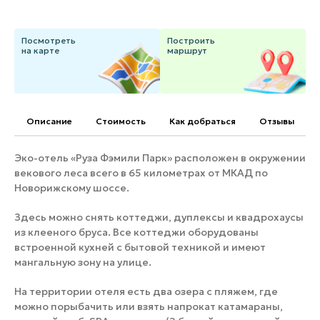
Банные комплексы
Спецпроекты
Горнолыжные клубы
Посмотреть
Построить
на карте
маршрут
Инвестиционный портал
Золотое кольцо России
Федоскинская фабрика
Пикник в Подмосковье
Описание
Cтоимость
Как добраться
Отзывы
Войти
Эко-отель «Руза Фэмили Парк» расположен в окружении
векового леса всего в 65 километрах от МКАД по
Инвесторам
Новорижскому шоссе.
Особо охраняемые
Здесь можно снять коттеджи, дуплексы и квадрохаусы
природные территории
из клееного бруса. Все коттеджи оборудованы
встроенной кухней с бытовой техникой и имеют
мангальную зону на улице.
На территории отеля есть два озера с пляжем, где
можно порыбачить или взять напрокат катамараны,