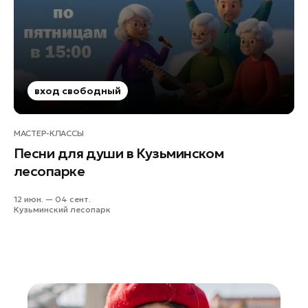
Руза
Сергиев Посад
Серпухов
Солнечногорск
Ступино
вход свободный
Талдом
Фрязино
МАСТЕР-КЛАССЫ
Песни для души в Кузьминском
Химки
лесопарке
Черноголовка
Чехов
12 июн. — 04 сент.
Кузьминский лесопарк
Шатура
Шаховская
Щелково
Электрогорск
Электросталь