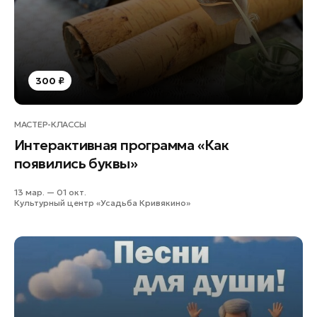
Лосино-Петровский
Луховицы
Лыткарино
Люберцы
300 ₽
Можайск
Мытищи
МАСТЕР-КЛАССЫ
Наро-Фоминск
Интерактивная программа «Как
Одинцово
появились буквы»
Орехово-Зуево
13 мар. — 01 окт.
Павловский Посад
Культурный центр «Усадьба Кривякино»
Подольск
Пушкино
Раменское
Реутов
Рошаль