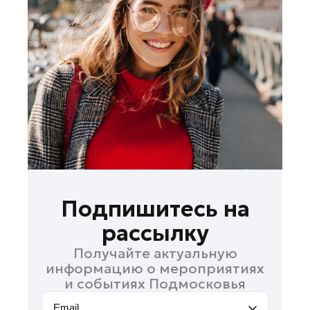
Лосино-Петровский
Луховицы
Лыткарино
Люберцы
Можайск
Мытищи
Наро-Фоминск
Одинцово
Орехово-Зуево
Павловский Посад
Подпишитесь на
Подольск
рассылку
Пушкино
Получайте актуальную
Раменское
информацию о мероприятиях
Реутов
и событиях Подмосковья
Рошаль
Email