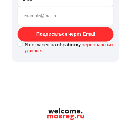
Руза
Сергиев Посад
Серпухов
Солнечногорск
Подписаться через Email
Ступино
Я согласен на обработку
персональных
Талдом
данных
Фрязино
Химки
Черноголовка
Чехов
Шатура
Шаховская
Щелково
welcome.
mosreg.ru
Электрогорск
Электросталь