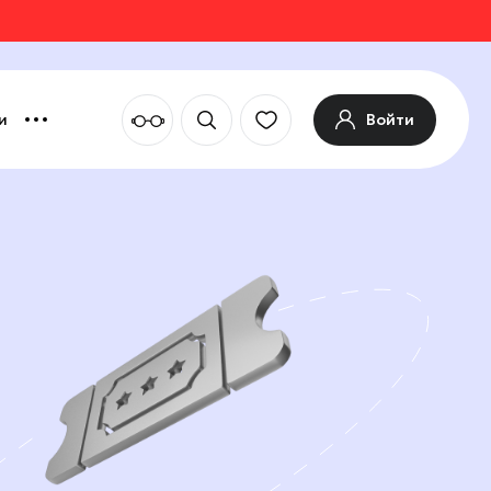
Войти
и