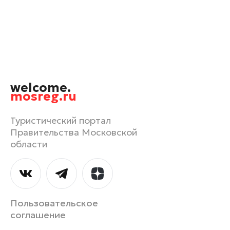
Орехово-Зуево
Павловский Посад
Подольск
Пушкино
Раменское
welcome.
Реутов
mosreg.ru
Рошаль
Руза
Туристический портал
Правительства Московской
Сергиев Посад
области
Серпухов
Солнечногорск
Ступино
Талдом
Пользовательское
Фрязино
соглашение
Химки