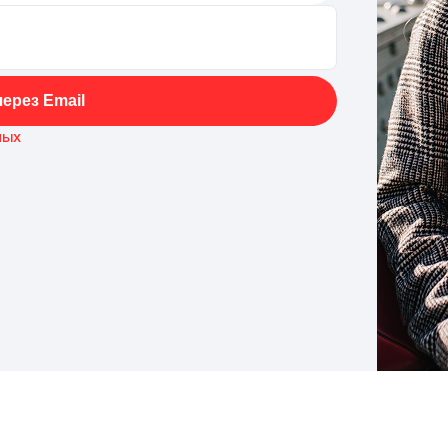
ерез Email
ных