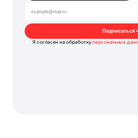
Коломна
Королев
Котельники
Подписаться ч
Красноармейск
Я согласен на обработку
персональных дан
Красногорск
Ленинский округ
Лобня
Лосино-Петровский
Луховицы
Лыткарино
Люберцы
Можайск
Мытищи
Наро-Фоминск
Одинцово