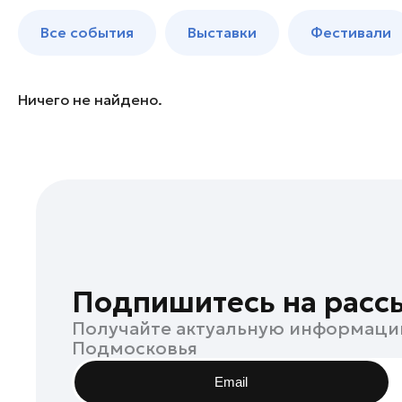
Богородский округ
до 250 к
Все события
Выставки
Фестивали
Бронницы
Волоколамск
Воскресенск
Ничего не найдено.
Дзержинский
Дмитров
Долгопрудный
Дубна
Егорьевск
Жуковский
Зарайск
Подпишитесь на расс
Ивантеевка
Получайте актуальную информаци
Истра
Подмосковья
Кашира
Email
Клин