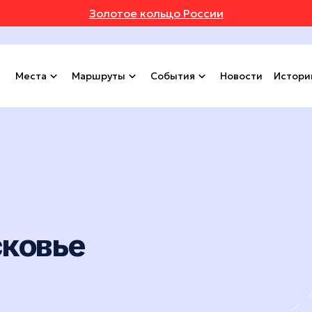
Золотое кольцо России
Места
Маршруты
События
Новости
Истори
сковье