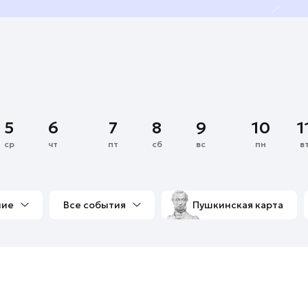
5
6
7
8
9
10
1
ср
чт
пт
сб
вс
пн
в
ние
Все события
Пушкинская карта
со мной
Выставки
Фестивали
Концерты
м
Экскурсии