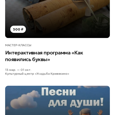
Лосино-Петровский
Луховицы
Лыткарино
Люберцы
300 ₽
Можайск
Мытищи
МАСТЕР-КЛАССЫ
Наро-Фоминск
Интерактивная программа «Как
Одинцово
появились буквы»
Орехово-Зуево
13 мар. — 01 окт.
Павловский Посад
Культурный центр «Усадьба Кривякино»
Подольск
Пушкино
Раменское
Реутов
Рошаль