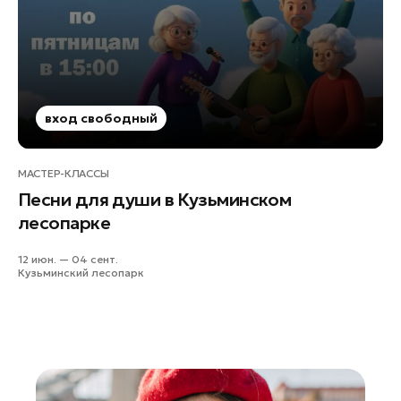
Руза
Сергиев Посад
Серпухов
Солнечногорск
Ступино
вход свободный
Талдом
Фрязино
МАСТЕР-КЛАССЫ
Песни для души в Кузьминском
Химки
лесопарке
Черноголовка
Чехов
12 июн. — 04 сент.
Кузьминский лесопарк
Шатура
Шаховская
Щелково
Электрогорск
Электросталь