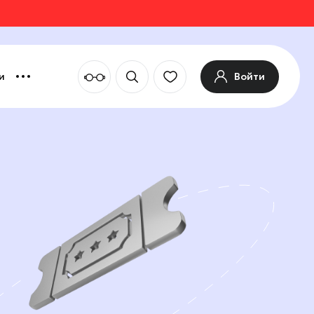
Войти
и