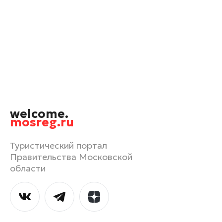
Черноголовка
Чехов
Шатура
Шаховская
Щелково
Электрогорск
Электросталь
welcome.
mosreg.ru
Туристический портал
Правительства Московской
области