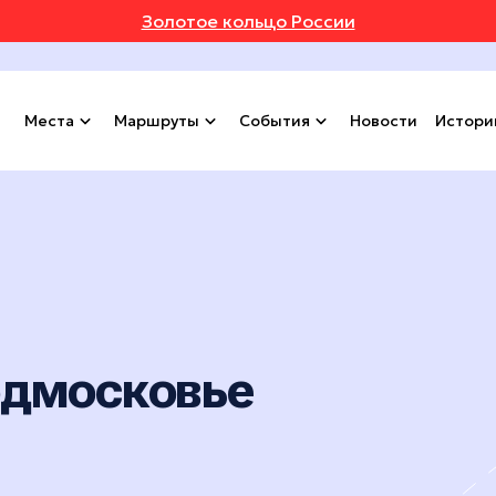
Золотое кольцо России
Места
Маршруты
События
Новости
Истори
одмосковье