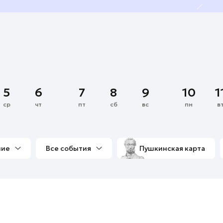
5
6
7
8
9
10
1
ср
чт
пт
сб
вс
пн
в
ние
Все события
Пушкинская карта
со мной
Выставки
Фестивали
Концерты
м
Экскурсии