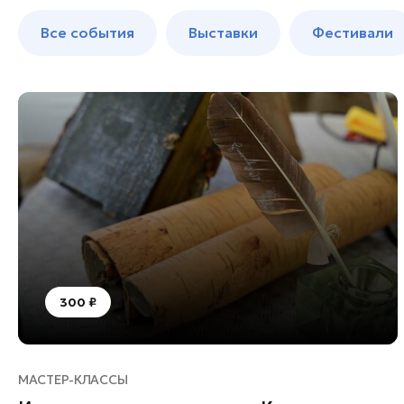
Балашиха
до 250 к
Все события
Выставки
Фестивали
Богородский округ
Богородский округ
Бронницы
Волоколамск
Дзержинский
Дмитров
Долгопрудный
Домодедово
Дубна
Егорьевск
300 ₽
Жуковский
Зарайск
Ивантеевка
МАСТЕР-КЛАССЫ
Истра