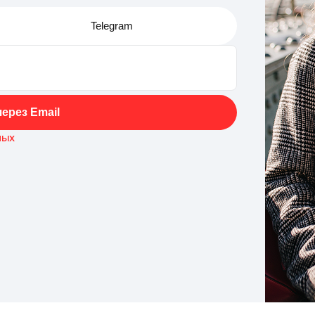
Telegram
ерез Email
ных