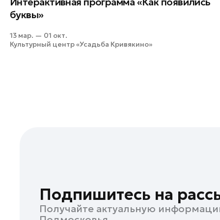
Интерактивная программа «Как появились
Кашира
буквы»
Клин
13 мар. — 01 окт.
Королев
Культурный центр «Усадьба Кривякино»
Красноармейск
Красногорск
Ленинский округ
Лобня
Лосино-Петровский
Луховицы
Лыткарино
Люберцы
Можайск
Мытищи
Подпишитесь на расс
Наро-Фоминск
Получайте актуальную информаци
Одинцово
Подмосковья