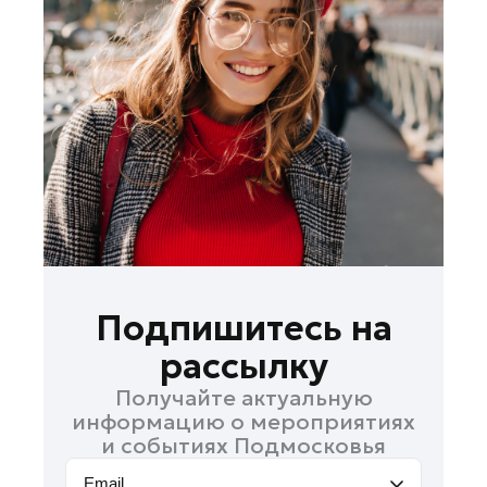
Волоколамск
Воскресенск
Дзержинский
Долгопрудный
Дубна
Жуковский
Ивантеевка
Кашира
Клин
Королев
Подпишитесь на
Котельники
рассылку
Красноармейск
Получайте актуальную
Красногорск
информацию о мероприятиях
Лобня
и событиях Подмосковья
Лосино-Петровский
Email