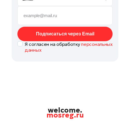
Можайск
Мытищи
Наро-Фоминск
Павловский Посад
Подписаться через Email
Подольск
Я согласен на обработку
персональных
Пушкино
данных
Раменское
Рошаль
Талдом
Фрязино
Химки
Черноголовка
Шатура
welcome.
mosreg.ru
Шаховская
Электрогорск