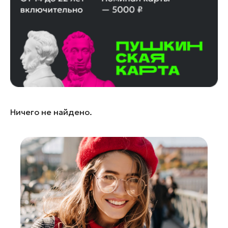
Кашира
Королев
Котельники
Красноармейск
Красногорск
Ленинский округ
Лобня
Ничего не найдено.
Лосино-Петровский
Луховицы
Лыткарино
Люберцы
Можайск
Мытищи
Наро-Фоминск
Орехово-Зуево