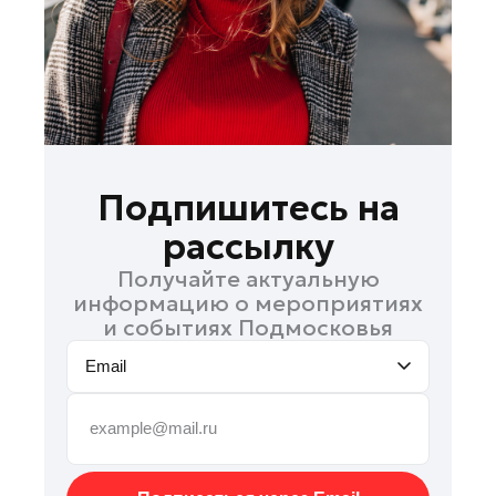
Павловский Посад
Подольск
Пушкино
Раменское
Реутов
Рошаль
Подпишитесь на
Руза
рассылку
Солнечногорск
Получайте актуальную
Ступино
информацию о мероприятиях
Талдом
и событиях Подмосковья
Фрязино
Email
Черноголовка
Шатура
Шаховская
Электрогорск