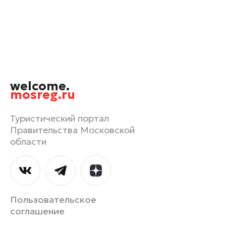
Одинцово
Орехово-Зуево
Павловский Посад
Подольск
Пушкино
welcome.
Раменское
mosreg.ru
Реутов
Рошаль
Туристический портал
Правительства Московской
Руза
области
Сергиев Посад
Солнечногорск
Ступино
Талдом
Пользовательское
Фрязино
соглашение
Химки