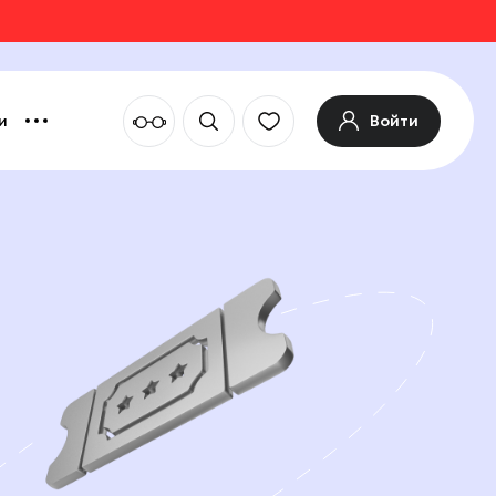
Войти
и