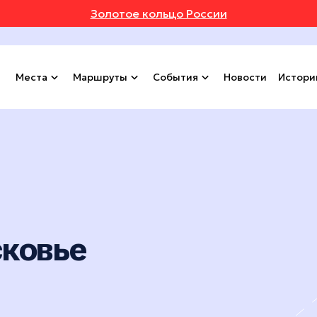
Золотое кольцо России
Места
Маршруты
События
Новости
Истори
сковье