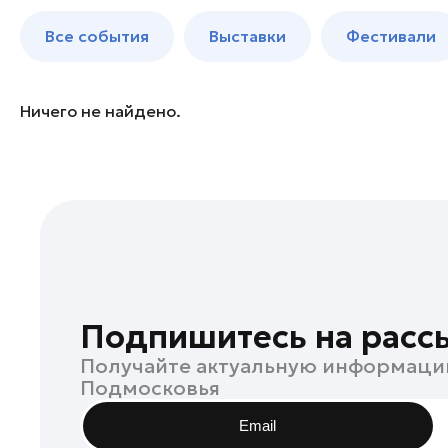
Богородский округ
до 250 к
Все события
Выставки
Фестивали
Богородский округ
Бронницы
Волоколамск
Ничего не найдено.
Воскресенск
Дзержинский
Дмитров
Долгопрудный
Дубна
Егорьевск
Жуковский
Подпишитесь на расс
Зарайск
Получайте актуальную информаци
Ивантеевка
Подмосковья
Истра
Email
Кашира