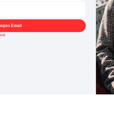
ерез Email
ных