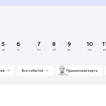
5
6
7
8
9
10
1
ср
чт
пт
сб
вс
пн
в
ние
Все события
Пушкинская карта
со мной
Выставки
Фестивали
Концерты
м
Экскурсии