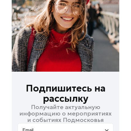
Лобня
Лосино-Петровский
Луховицы
Лыткарино
Люберцы
Можайск
Мытищи
Наро-Фоминск
Одинцово
Орехово-Зуево
Подпишитесь на
Павловский Посад
рассылку
Подольск
Получайте актуальную
Пушкино
информацию о мероприятиях
Раменское
и событиях Подмосковья
Реутов
Email