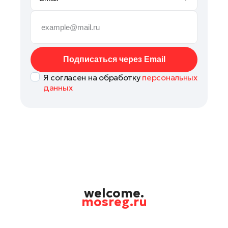
Рошаль
Руза
Сергиев Посад
Солнечногорск
Подписаться через Email
Ступино
Я согласен на обработку
персональных
Талдом
данных
Фрязино
Химки
Черноголовка
Чехов
Шатура
Шаховская
Щелково
welcome.
mosreg.ru
Электрогорск
Электросталь